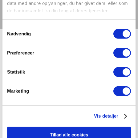
data med andre oplysninger, du har givet dem, eller som
Kontakt os
Tilmeld dig nyhedsbrev
de har indsamlet fra din brug af deres tjenester.
Vælg en side
Samtykkevalg
Nødvendig
Forside
»
Månedens lysprojekt august – september
Præferencer
2025
Statistik
Seneste nyt
International laboratoriesammenligning vedr. måling af
Marketing
TLM/flimmer fra LED-produkter
Stort dansk aftryk på international
laboratoriesammenligning
Vis detaljer
Dynamisk belysning skal styrke trivsel og bundlinje
Digitalisering og intelligente bygninger i centrum på
Light + Building 2026
Tillad alle cookies