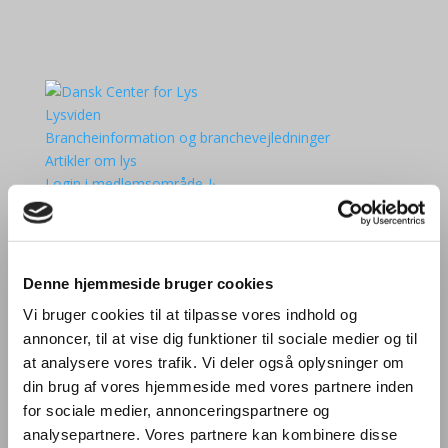
Lysviden
Brancheinformation og branchevejledninger
Artikler om lys
Login i medlemsområde ↳
Kurser
Aktiviteter
Lysets Dag 2025
Den Danske Lyspris
Denne hjemmeside bruger cookies
Møder
Vi bruger cookies til at tilpasse vores indhold og
Kurser og seminarer
annoncer, til at vise dig funktioner til sociale medier og til
Bliv European Lighting Expert
at analysere vores trafik. Vi deler også oplysninger om
Kalender
din brug af vores hjemmeside med vores partnere inden
Om DCL
for sociale medier, annonceringspartnere og
Medlemmer af DCL
analysepartnere. Vores partnere kan kombinere disse
Bliv medlem