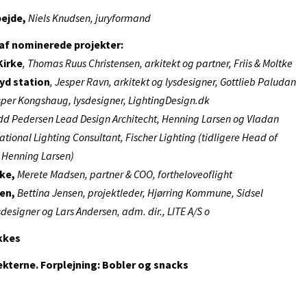
bejde,
Niels Knudsen, juryformand
af nominerede projekter:
Kirke
, Thomas Ruus Christensen, arkitekt og partner, Friis & Moltke
yd station
, Jesper Ravn, arkitekt og lysdesigner, Gottlieb Paludan
esper Kongshaug, lysdesigner, LightingDesign.dk
d Pedersen Lead Design Architecht, Henning Larsen og Vladan
ational Lighting Consultant, Fischer Lighting (tidligere Head of
, Henning Larsen)
rke,
Merete Madsen, partner & COO, fortheloveoflight
yen,
Bettina Jensen, projektleder, Hjørring Kommune, Sidsel
esigner og Lars Andersen, adm. dir., LITE A/S o
kkes
jekterne. Forplejning: Bobler og snacks