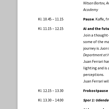
Nitsan Bartov, A
Academy
Kl. 10.45 – 11.15
Pause
. Kaffe, 
Kl. 11.15 – 12.15
AI and the fut
Join a thought-
some of the man
journey is
Juan F
Department at H
Juan Ferrari ha
lighting and is 
perceptions.
Juan Ferrari wil
Kl. 12.15 – 13.30
Frokostpause
Kl. 13.30 – 14.00
Spor 1: Udendø