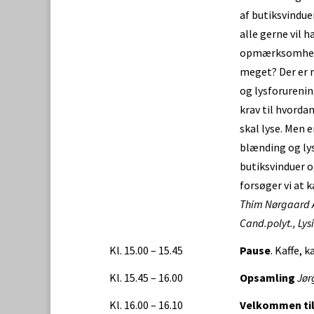
af butiksvindue
alle gerne vil h
opmærksomhed.
meget? Der er 
og lysforurenin
krav til hvorda
skal lyse. Men e
blænding og ly
butiksvinduer o
forsøger vi at k
Thim Nørgaard 
Cand.polyt., Lys
Kl. 15.00 – 15.45
Pause
. Kaffe, 
Kl. 15.45 – 16.00
Opsamling
Jør
Kl. 16.00 – 16.10
Velkommen til