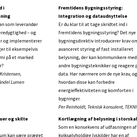
 i
Fremtidens Bygningsstyring:
sning
Integration og dataudnyttelse
an som leverandør
Er du klar til at tage skridtet ind i
redygtighed – og
fremtidens bygningsstyring? Det nye
er og implementerer
bygningsdirektiv introducerer krav o
er til eksempelvis
avanceret styring af fast installeret
mi på et marked
belysning, der kan kommunikere med
r?
andre bygningsteknikker og reagere 
Kristensen,
data. Hør nærmere om de nye krav, o
 Andel Lumen
hvordan disse kan forbedre
energieffektiviteten og komforten i
bygninger.
Per Reinholdt, Teknisk konsulent, TEKN
uer og skilte
Kortlægning af belysning i storska
Som en konsekvens af udfasningen af
 rum kan være præget
kviksølvholdige lyskilder har en af