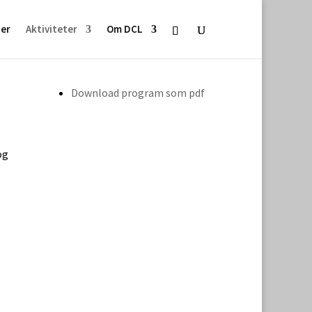
ser
Aktiviteter
Om DCL
Download program som pdf
og