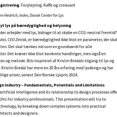
gistrering
. Forplejning: Kaffe og croissant
n Hedrich, leder, Dansk Center for Lys
Nyt lys på bæredygtighed og belysning
 der arbejder med lys, bidrage til at skabe en CO2-neutral fremtid?
edal, CEO Zenisk
, er bæredygtighed ikke blot en parameter, der ska
isten. Det skal tænkes ind som en grundværdi for alle
ter. Det kræver ikke blot konkrete handlinger, men også en
es og metode. Bliv inspireret af Kristin Bredals tilgang til lys og
Kristin Bredal har mere en 20 års erfaring med lysdesign og har
lige priser, senest Den Norske Lyspris 2024.
ign Industry – Fundamentals, Potentials and Limitations
rtificial intelligence and its relationship to design processes offe
hts for industry professionals. This presentation will try to
echnology, by breaking down complex systems into practical
chitects and designers.