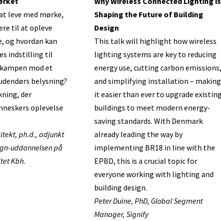
ørket
Why Wireless Connected Lighting is
 at leve med mørke,
Shaping the Future of Building
re til at opleve
Design
e, og hvordan kan
This talk will highlight how wireless
s indstilling til
lighting systems are key to reducing
i kampen mod et
energy use, cutting carbon emissions
 udendørs belysning?
and simplifying installation – making
kning, der
it easier than ever to upgrade existin
neskers oplevelse
buildings to meet modern energy-
saving standards. With Denmark
itekt, ph.d., adjunkt
already leading the way by
ign-uddannelsen på
implementing BR18 in line with the
tet Kbh.
EPBD, this is a crucial topic for
everyone working with lighting and
building design.
Peter Duine, PhD, Global Segment
Manager, Signify