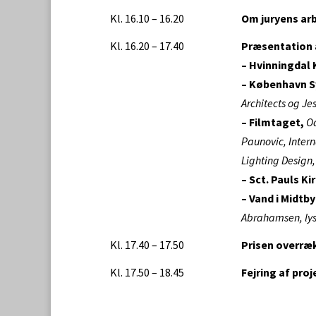
Kl. 16.10 – 16.20
Om juryens ar
Kl. 16.20 – 17.40
Præsentation 
– Hvinningdal 
– København S
Architects og J
– Filmtaget,
Od
Paunovic, Intern
Lighting Design
– Sct. Pauls Ki
– Vand i Midtb
Abrahamsen, lysd
Kl. 17.40 – 17.50
Prisen overræ
Kl. 17.50 – 18.45
Fejring af pro