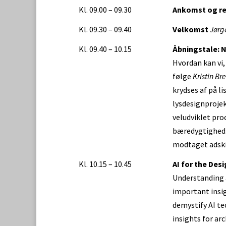
Kl. 09.00 – 09.30
Ankomst og re
Kl. 09.30 – 09.40
Velkomst
Jørge
Kl. 09.40 – 10.15
Åbningstale: 
Hvordan kan vi,
følge
Kristin Br
krydses af på l
lysdesignprojek
veludviklet proc
bæredygtighed. 
modtaget adskil
Kl. 10.15 – 10.45
AI for the Des
Understanding a
important insig
demystify AI t
insights for ar