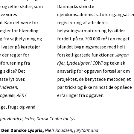
r og/eller skilte, som
Danmarks største
ave vores
ejendomsadministratorer igangsat e
 Kan det være for
registrering af alle deres
regler for blænding
belysningsarmaturer og lyskilder
g fra vejbelysning og
fordelt på ca. 700.000 m² i en meget
n lygter på køretøjer
blandet bygningsmasse med helt
r der regler for
forskelligartede funktioner.
Jørgen
sforurening fra
Kjer, Lysdesigner i COWI
og teknisk
g skilte? Det
ansvarlig for opgaven fortæller om
aste lys over.
projektet, de benyttede metoder, et
Andersen,
par tricks og ikke mindst de opnåede
ingeniør, AFRY
erfaringer fra opgaven.
kage, frugt og vand
gen Hedrich, leder, Dansk Center for Lys
 Den Danske Lyspris,
Niels Knudsen, juryformand