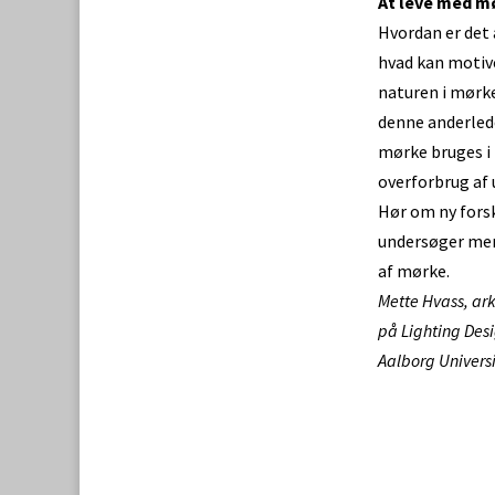
At leve med m
Hvordan er det
hvad kan motive
naturen i mørk
denne anderlede
mørke bruges 
overforbrug af
Hør om ny fors
undersøger men
af mørke.
Mette Hvass, ark
på Lighting Des
Aalborg Universi