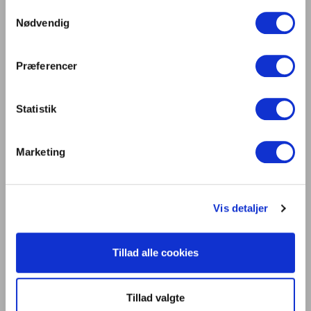
Samtykkevalg
Digitalisering og intelligente bygninger i
Nødvendig
centrum på Light + Building 2026
Lys er liv
Præferencer
Statistik
Kontakt os
Dansk Center for Lys
Marketing
C/O Niels Knudsen
Bernhard Bangs Alle 8, 2. 51
2000 Frederiksberg
Vis detaljer
Tlf. 47 17 18 00
information@centerforlys.dk
Tillad alle cookies
Om Dansk Center for Lys
Tillad valgte
Presse