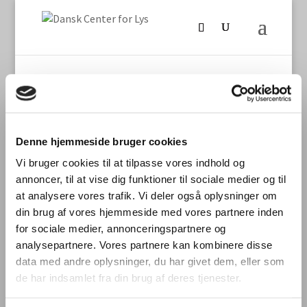
Denne hjemmeside bruger cookies
Vi bruger cookies til at tilpasse vores indhold og
Seneste nyt
annoncer, til at vise dig funktioner til sociale medier og til
International laboratoriesammenligning vedr.
at analysere vores trafik. Vi deler også oplysninger om
måling af TLM/flimmer fra LED-produkter
din brug af vores hjemmeside med vores partnere inden
for sociale medier, annonceringspartnere og
Stort dansk aftryk på international
analysepartnere. Vores partnere kan kombinere disse
laboratoriesammenligning
data med andre oplysninger, du har givet dem, eller som
Dynamisk belysning skal styrke trivsel og
de har indsamlet fra din brug af deres tjenester.
bundlinje