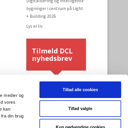
Digitalisering og intelligente
bygninger i centrum på Light
+ Building 2026
Lys er liv
Tilmeld DCL
nyhedsbrev
Tillad alle cookies
ale medier og
ed vores
Tillad valgte
re kan
fra din brug
Tilmeld
Kun nødvendige cookies