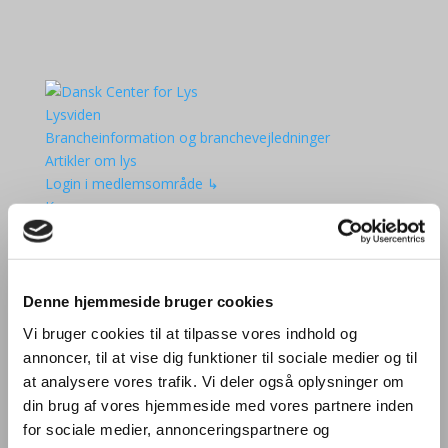
Lysviden
Brancheinformation og branchevejledninger
Artikler om lys
Login i medlemsområde ↳
Kurser
Aktiviteter
Lysets Dag 2025
Den Danske Lyspris
Møder
Denne hjemmeside bruger cookies
Kurser og seminarer
Vi bruger cookies til at tilpasse vores indhold og
Bliv European Lighting Expert
annoncer, til at vise dig funktioner til sociale medier og til
Kalender
at analysere vores trafik. Vi deler også oplysninger om
Om DCL
din brug af vores hjemmeside med vores partnere inden
Medlemmer af DCL
for sociale medier, annonceringspartnere og
Bliv medlem