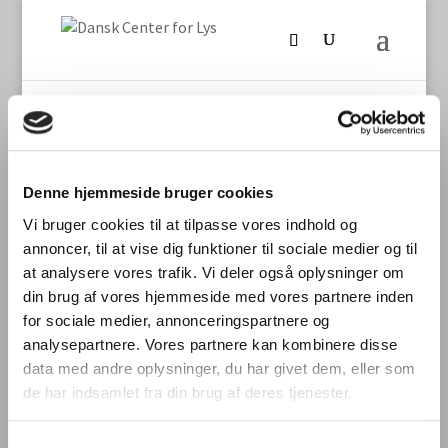
Denne hjemmeside bruger cookies
Seneste nyt
Vi bruger cookies til at tilpasse vores indhold og
annoncer, til at vise dig funktioner til sociale medier og til
International laboratoriesammenligning vedr.
at analysere vores trafik. Vi deler også oplysninger om
måling af TLM/flimmer fra LED-produkter
din brug af vores hjemmeside med vores partnere inden
Stort dansk aftryk på international
for sociale medier, annonceringspartnere og
laboratoriesammenligning
analysepartnere. Vores partnere kan kombinere disse
data med andre oplysninger, du har givet dem, eller som
Dynamisk belysning skal styrke trivsel og
de har indsamlet fra din brug af deres tjenester.
bundlinje
Digitalisering og intelligente bygninger i
Samtykkevalg