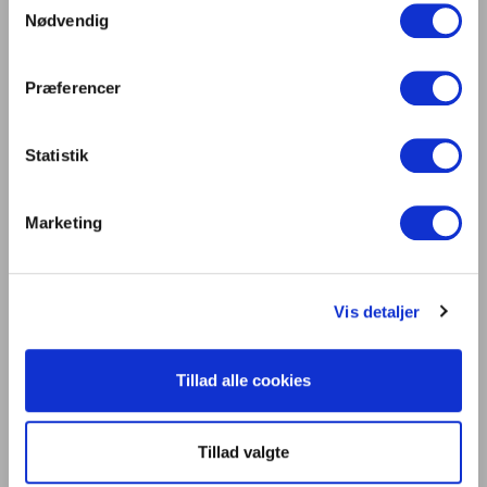
centrum på Light + Building 2026
Nødvendig
Lys er liv
Præferencer
Statistik
Kontakt os
Dansk Center for Lys
C/O Niels Knudsen
Marketing
Bernhard Bangs Alle 8, 2. 51
2000 Frederiksberg
Tlf. 47 17 18 00
Vis detaljer
information@centerforlys.dk
Tillad alle cookies
Om Dansk Center for Lys
Presse
Tillad valgte
Persondatapolitik