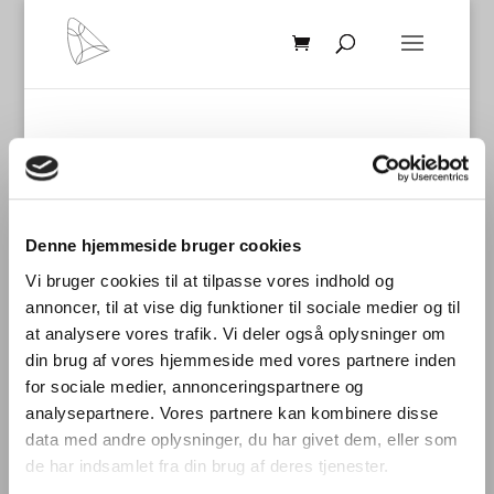
Denne hjemmeside bruger cookies
Vi bruger cookies til at tilpasse vores indhold og
Seneste nyt
annoncer, til at vise dig funktioner til sociale medier og til
at analysere vores trafik. Vi deler også oplysninger om
International laboratoriesammenligning vedr.
din brug af vores hjemmeside med vores partnere inden
måling af TLM/flimmer fra LED-produkter
for sociale medier, annonceringspartnere og
Stort dansk aftryk på international
analysepartnere. Vores partnere kan kombinere disse
laboratoriesammenligning
data med andre oplysninger, du har givet dem, eller som
de har indsamlet fra din brug af deres tjenester.
Dynamisk belysning skal styrke trivsel og