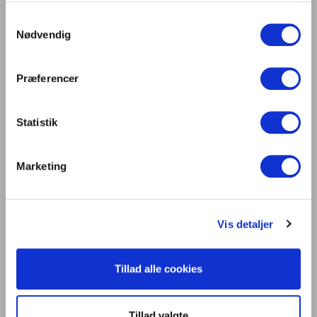
bundlinje
Samtykkevalg
Digitalisering og intelligente bygninger i
Nødvendig
centrum på Light + Building 2026
Lys er liv
Præferencer
Statistik
Tilmeld DCL nyhedsbrev
Marketing
Vis detaljer
Tillad alle cookies
Tilmeld
Tillad valgte