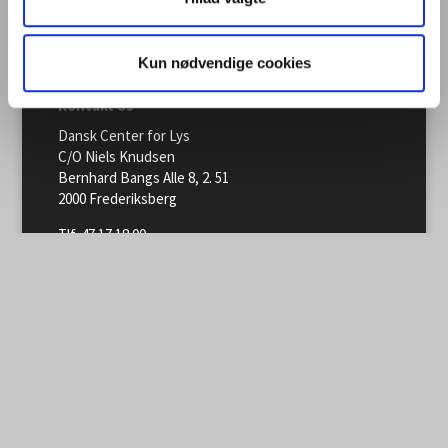
Kun nødvendige cookies
Kontakt os
Dansk Center for Lys
C/O Niels Knudsen
Bernhard Bangs Alle 8, 2. 51
2000 Frederiksberg
Tlf. 47 17 18 00
information@centerforlys.dk
Om Dansk Center for Lys
Presse
Persondatapolitik
Møderegler – Code of Conduct