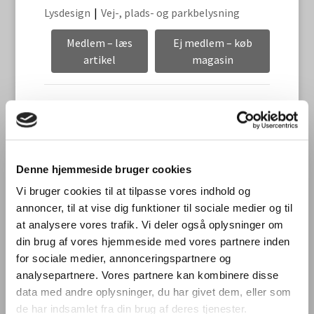
Lysdesign
|
Vej-, plads- og parkbelysning
Medlem – læs
Ej medlem – køb
artikel
magasin
Emner
Alle emner
Blænding og Flimmer
Denne hjemmeside bruger cookies
Boligbelysning
Vi bruger cookies til at tilpasse vores indhold og
Butiksbelysning
annoncer, til at vise dig funktioner til sociale medier og til
CIE
at analysere vores trafik. Vi deler også oplysninger om
din brug af vores hjemmeside med vores partnere inden
Dagslys
for sociale medier, annonceringspartnere og
DS
analysepartnere. Vores partnere kan kombinere disse
Dynamisk lys
data med andre oplysninger, du har givet dem, eller som
Energieffektivitet
de har indsamlet fra din brug af deres tjenester.