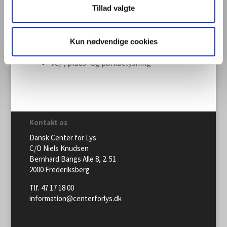
Skolebelysning
Tillad valgte
Styring og regulering
Teater- og scenebelysning
Kun nødvendige cookies
Udendørs belysning
Vej-, plads- og parkbelysning
Kontakt os
Dansk Center for Lys
C/O Niels Knudsen
Bernhard Bangs Alle 8, 2. 51
2000 Frederiksberg
Tlf. 47 17 18 00
information@centerforlys.dk