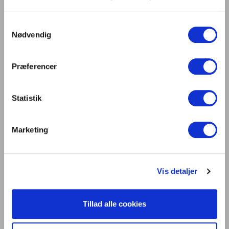
Facadebelysning
Forskning og undersøgelser
Samtykkevalg
Hospitalsbelysning
Nødvendig
Industri-, stations- og tunnelbelysning
Interview
Præferencer
Kirkebelysning
Kontorbelysning
Statistik
Lovgivning
Lysdesign
Marketing
Lysets biologiske virkninger
Lysets Dag
Lyskilder
Vis detaljer
Lyskunst
Måleteknik, metrologi
Tillad alle cookies
Museumslys
Priser og nomineringer