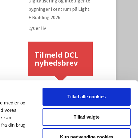
Digitalisering og intelligente
bygninger i centrum på Light
+ Building 2026
Lys er liv
Tilmeld DCL
nyhedsbrev
Tillad alle cookies
ale medier og
ed vores
Tillad valgte
re kan
fra din brug
Tilmeld
Kun nødvendige cookies