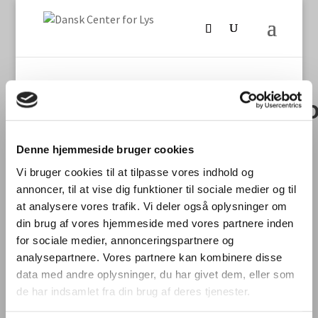
NordvestparkenSTAMERS_K
Denne hjemmeside bruger cookies
Vi bruger cookies til at tilpasse vores indhold og
Seneste nyt
annoncer, til at vise dig funktioner til sociale medier og til
International laboratoriesammenligning vedr.
at analysere vores trafik. Vi deler også oplysninger om
måling af TLM/flimmer fra LED-produkter
din brug af vores hjemmeside med vores partnere inden
for sociale medier, annonceringspartnere og
Stort dansk aftryk på international
analysepartnere. Vores partnere kan kombinere disse
laboratoriesammenligning
data med andre oplysninger, du har givet dem, eller som
Dynamisk belysning skal styrke trivsel og
de har indsamlet fra din brug af deres tjenester.
bundlinje