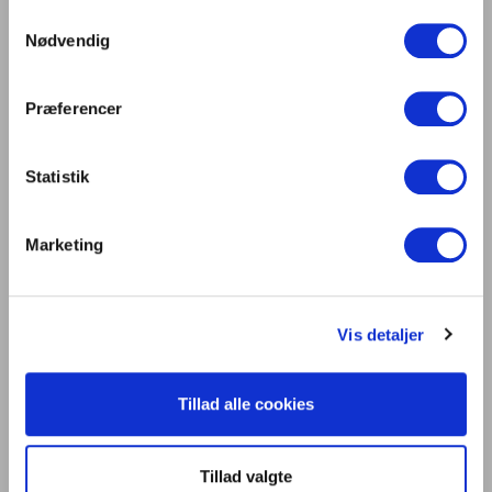
Samtykkevalg
Digitalisering og intelligente bygninger i
Nødvendig
centrum på Light + Building 2026
Lys er liv
Præferencer
Statistik
Kontakt os
Dansk Center for Lys
Marketing
C/O Niels Knudsen
Bernhard Bangs Alle 8, 2. 51
2000 Frederiksberg
Vis detaljer
Tlf. 47 17 18 00
information@centerforlys.dk
Tillad alle cookies
Om Dansk Center for Lys
Tillad valgte
Presse