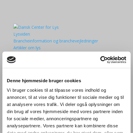
Lysviden
Brancheinformation og branchevejledninger
Artikler om lys
Login i medlemsområde ↳
Kurser
Aktiviteter
Lysets Dag 2025
Denne hjemmeside bruger cookies
Den Danske Lyspris
Møder
Vi bruger cookies til at tilpasse vores indhold og
Kurser og seminarer
annoncer, til at vise dig funktioner til sociale medier og til
Bliv European Lighting Expert
at analysere vores trafik. Vi deler også oplysninger om
Kalender
din brug af vores hjemmeside med vores partnere inden
Om DCL
for sociale medier, annonceringspartnere og
Medlemmer af DCL
analysepartnere. Vores partnere kan kombinere disse
Bliv medlem
data med andre oplysninger, du har givet dem, eller som