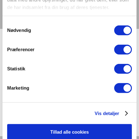
Kontakt os
de har indsamlet fra din brug af deres tjenester.
Tilmeld dig nyhedsbrev
Vælg en side
Samtykkevalg
Nødvendig
Præferencer
Forside
»
Samarbejdspartnere
Statistik
Seneste nyt
International laboratoriesammenligning vedr. måling af
Marketing
TLM/flimmer fra LED-produkter
Stort dansk aftryk på international
laboratoriesammenligning
Dynamisk belysning skal styrke trivsel og bundlinje
Vis detaljer
Digitalisering og intelligente bygninger i centrum på
Light + Building 2026
Tillad alle cookies
Lys er liv