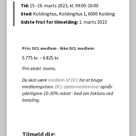
Tid:
15.-16. marts 2023, kl. 09:00-16:00
Sted:
Koldinghus, Koldinghus 1, 6000 Kolding
Sidste frist for tilmelding:
1. marts 2023
Pris: DCL medlem - Ikke DCL medlem:
Prisinterval:
5.775
kr.
–
6.825
kr.
5.775 kr.
Pris ekskl. moms.
til
Du skal være
medlem af DCL
for at bruge
6.825 kr.
medlemsprisen.
DCL-støttemedlemmer
opnår
yderligere 10-30% rabat - bed om faktura ved
betaling.
Tilmeld dig: