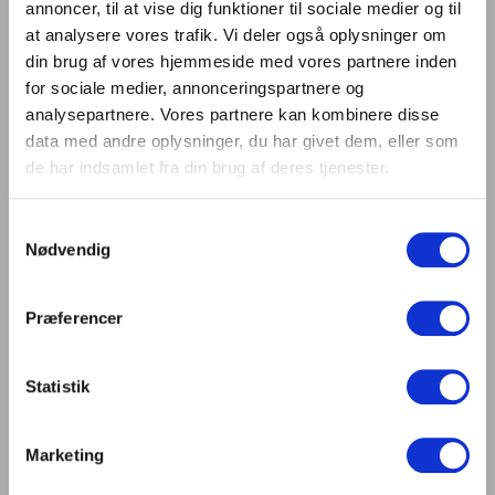
annoncer, til at vise dig funktioner til sociale medier og til
Kurset afholdes i Koldinghus. Som en del af kurset
at analysere vores trafik. Vi deler også oplysninger om
indgår en guidet rundvisning, hvor vi skal se og høre
din brug af vores hjemmeside med vores partnere inden
om den gennemgribende restaurering af det
for sociale medier, annonceringspartnere og
historiske bygningsværk, som arkitekterne Inger og
analysepartnere. Vores partnere kan kombinere disse
Johannes Exner har stået for.
data med andre oplysninger, du har givet dem, eller som
de har indsamlet fra din brug af deres tjenester.
Kurset afholdes i samarbejde med
Akademisk
Arkitektforening
.
Samtykkevalg
Medlemmer af Akademisk Arkitektforening og DCL
Nødvendig
deltager til medlemspris.
Præferencer
Undervisere
Vladan Paunovic, Head of Lighting hos Henning
Statistik
Larsen og Inger Erhardtsen, IVE Rådgivning
Vladan er uddannet både som arkitekt og lysdesigner
Marketing
og er registreret som sådan hos både IALD og CLD.
Han har desuden en lang erfaring i at arbejde med