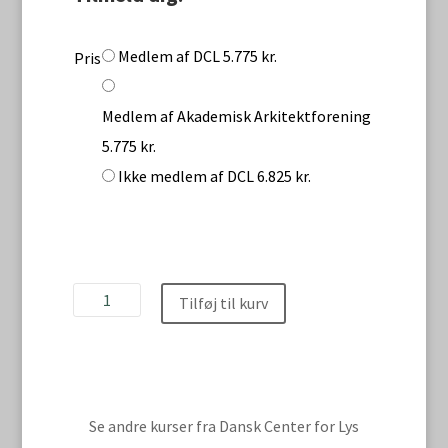
Medlem af DCL 5.775 kr.
Pris
Medlem af Akademisk Arkitektforening
5.775 kr.
Ikke medlem af DCL 6.825 kr.
Kursus
Tilføj til kurv
i
belysning
for
arkitekter
Se andre kurser fra Dansk Center for Lys
antal