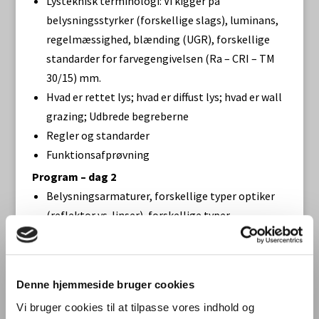
Lysteknisk terminologi: Vi kigger på
belysningsstyrker (forskellige slags), luminans,
regelmæssighed, blænding (UGR), forskellige
standarder for farvegengivelsen (Ra – CRI – TM
30/15) mm.
Hvad er rettet lys; hvad er diffust lys; hvad er wall
grazing; Udbrede begreberne
Regler og standarder
Funktionsafprøvning
Program – dag 2
Belysningsarmaturer, forskellige typer optiker
(reflektor vs. linser), forskellige typer
lysfordelinger
Drivere, PSU, lysstyring
Overvejelser ved lysdesign: sammenspil mellem
Denne hjemmeside bruger cookies
rum og lys, sammenspil mellem lys og
Vi bruger cookies til at tilpasse vores indhold og
materialer, lyskvalitet vs. energiforbrug, mm.