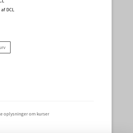
CL
 af DCL
kurv
ke oplysninger om kurser