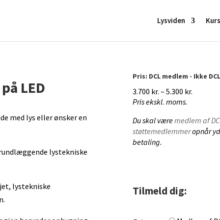
Lysviden
Kur
Pris: DCL medlem - Ikke DC
 på LED
Prisinte
3.700
kr.
–
5.300
kr.
Pris ekskl. moms.
3.700 kr.
til
jde med lys eller ønsker en
Du skal være
medlem af DC
5.300 kr.
støttemedlemmer
opnår yd
betaling.
 grundlæggende lystekniske
et, lystekniske
Tilmeld dig:
n.