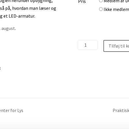
logien herunder opbygning,
Medlem af D
Pris
gså på, hvordan man læser og
Ikke medlem
og et LED-armatur.
. august
.
Grundkursus
Tilføj til 
med
fokus
på
8
LED
antal
nter for Lys
Praktis