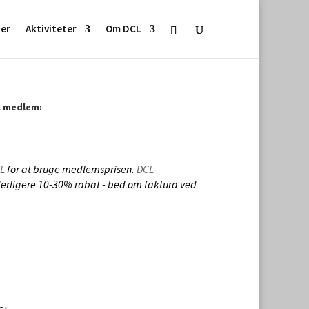
ser
Aktiviteter
Om DCL
L medlem:
rval:
L
for at bruge medlemsprisen.
DCL-
erligere 10-30% rabat - bed om faktura ved