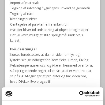
Import af materiale
Tegning af udvendig bygningens udvendige geometri
Tegning af rum
blændingspunkter
Gentagelse af punkterne fra enkelt rum
Hvis der bliver tid: indsætning af objekter og møbler
Det vil være muligt at stille spørgsmål undervejs i
kurset.
Forudsætninger
Kurset forudsætter, at du har viden om lys og
lystekniske grundbegreber, som f.eks. lumen, lux og
Kelvintemperaturer osv. og ikke er fremmed overfor at
slå op i gældende regler, til en vis grad er vant med at
se på CAD-tegninger af projekter og har viden om,
hvad DIALux Evo bruges til.
Underviser
Lars Gunnar Amundsen, ABK Lighting i Sandefjord,
Norge