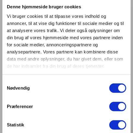
Lars Gunnar Amundsen er uddannet elektroingeniør og
Denne hjemmeside bruger cookies
certificeret DIALux-underviser fra DIAL i Tyskland.
Undervisningen foregår på let forståeligt norsk.
Vi bruger cookies til at tilpasse vores indhold og
annoncer, til at vise dig funktioner til sociale medier og til
Forberedelse
at analysere vores trafik. Vi deler også oplysninger om
Kursisterne skal have PC klar ved kursets opstart med
din brug af vores hjemmeside med vores partnere inden
seneste version
DIALux Evo installeret
.
DIALux Evo
for sociale medier, annonceringspartnere og
kan downloades her.
Det er også en en god ide at have
analysepartnere. Vores partnere kan kombinere disse
seneste version af TeamViewer installeret, så
data med andre oplysninger, du har givet dem, eller som
underviseren kan tilgå PC’en via dette program. PC’en
de har indsamlet fra din brug af deres tjenester.
skal være opkoblet til velfungerende internetforbindelse
på dagen.
Programmet er Windowsbaseret, og hvis du benytter
Samtykkevalg
Apple, må du installere det på Windowsdelen af
Nødvendig
computeren.
For at kunne benytte alle programmets muligheder er
Præferencer
det nødvendig at bruge en pc-mus.
Har du
ikke
arbejdet i DIALux Evo tidligere, er det en
god ide at kigge klikke sig lidt rundt i programmet inden
Statistik
kurset, så du får en fornemmelse af brugergrænseflade