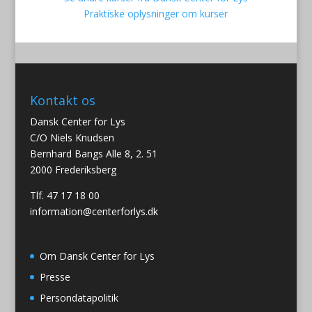
begyndere
Praktiske oplysninger om kurser
og
let
øvede
antal
Kontakt os
Dansk Center for Lys
C/O Niels Knudsen
Bernhard Bangs Alle 8, 2. 51
2000 Frederiksberg
Tlf. 47 17 18 00
information@centerforlys.dk
Om Dansk Center for Lys
Presse
Persondatapolitik