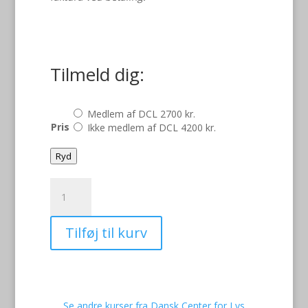
Tilmeld dig:
Medlem af DCL 2700 kr.
Pris
Ikke medlem af DCL 4200 kr.
Ryd
DIALux
Evo
–
Tilføj til kurv
Grundkursus
i
indendørs
belysning
for
Se andre kurser fra Dansk Center for Lys