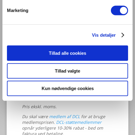
m.m.
Marketing
Link til deltagelse i kurset udsendes dagens inden
kursets afholdelse.
Vis detaljer
Tid:
3. maj 2021, kl. 09:00-16:00
Tillad alle cookies
Sted:
Online
Sidste frist for tilmelding:
26. april 2021
Tillad valgte
Pris: DCL medlem - Ikke DCL medlem:
Kun nødvendige cookies
Prisinterval:
2.700
kr.
–
4.200
kr.
2.700 kr.
Pris ekskl. moms.
til
4.200 kr.
Du skal være
medlem af DCL
for at bruge
medlemsprisen.
DCL-støttemedlemmer
opnår yderligere 10-30% rabat - bed om
faktura ved betaling.