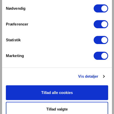
Samtykkevalg
Digitalisering og intelligente bygninger i
Nødvendig
centrum på Light + Building 2026
Lys er liv
Præferencer
Statistik
Kontakt os
Dansk Center for Lys
Marketing
C/O Niels Knudsen
Bernhard Bangs Alle 8, 2. 51
2000 Frederiksberg
Vis detaljer
Tlf. 47 17 18 00
information@centerforlys.dk
Tillad alle cookies
Om Dansk Center for Lys
Tillad valgte
Presse