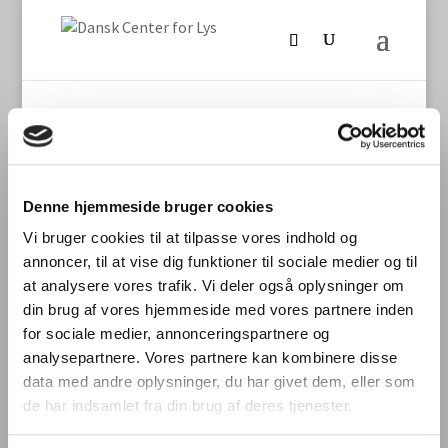
Denne hjemmeside bruger cookies
Vi bruger cookies til at tilpasse vores indhold og
Seneste nyt
annoncer, til at vise dig funktioner til sociale medier og til
International laboratoriesammenligning vedr.
at analysere vores trafik. Vi deler også oplysninger om
måling af TLM/flimmer fra LED-produkter
din brug af vores hjemmeside med vores partnere inden
for sociale medier, annonceringspartnere og
Stort dansk aftryk på international
analysepartnere. Vores partnere kan kombinere disse
laboratoriesammenligning
data med andre oplysninger, du har givet dem, eller som
Dynamisk belysning skal styrke trivsel og
de har indsamlet fra din brug af deres tjenester.
bundlinje