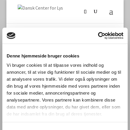
Denne hjemmeside bruger cookies
Seneste nyt
Vi bruger cookies til at tilpasse vores indhold og
annoncer, til at vise dig funktioner til sociale medier og til
International laboratoriesammenligning vedr.
at analysere vores trafik. Vi deler også oplysninger om
måling af TLM/flimmer fra LED-produkter
din brug af vores hjemmeside med vores partnere inden
Stort dansk aftryk på international
for sociale medier, annonceringspartnere og
laboratoriesammenligning
analysepartnere. Vores partnere kan kombinere disse
data med andre oplysninger, du har givet dem, eller som
Dynamisk belysning skal styrke trivsel og
de har indsamlet fra din brug af deres tjenester.
bundlinje
Digitalisering og intelligente bygninger i
Samtykkevalg