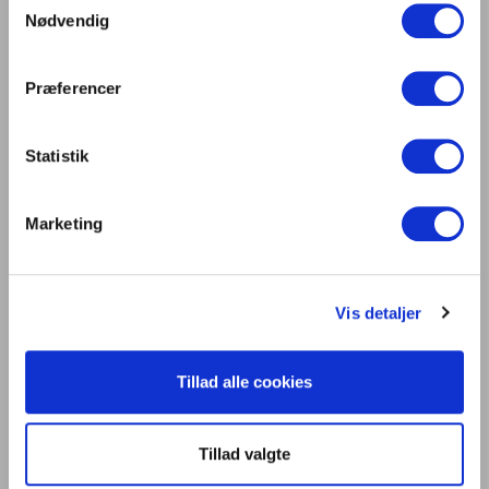
centrum på Light + Building 2026
Nødvendig
Lys er liv
Præferencer
Statistik
Kontakt os
Dansk Center for Lys
C/O Niels Knudsen
Marketing
Bernhard Bangs Alle 8, 2. 51
2000 Frederiksberg
Tlf. 47 17 18 00
Vis detaljer
information@centerforlys.dk
Tillad alle cookies
Om Dansk Center for Lys
Presse
Tillad valgte
Persondatapolitik