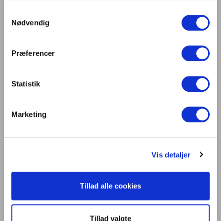
bundlinje
Samtykkevalg
Digitalisering og intelligente bygninger i
Nødvendig
centrum på Light + Building 2026
Lys er liv
Præferencer
Statistik
Kontakt os
Dansk Center for Lys
Marketing
C/O Niels Knudsen
Bernhard Bangs Alle 8, 2. 51
2000 Frederiksberg
Vis detaljer
Tlf. 47 17 18 00
information@centerforlys.dk
Tillad alle cookies
Om Dansk Center for Lys
Tillad valgte