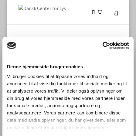
Forside
»
Billeder fra Sydjyske kreds årsmøde på
Trapholt
Denne hjemmeside bruger cookies
Vi bruger cookies til at tilpasse vores indhold og
Seneste nyt
annoncer, til at vise dig funktioner til sociale medier og til
at analysere vores trafik. Vi deler også oplysninger om
International laboratoriesammenligning vedr.
din brug af vores hjemmeside med vores partnere inden
måling af TLM/flimmer fra LED-produkter
for sociale medier, annonceringspartnere og
Stort dansk aftryk på international
analysepartnere. Vores partnere kan kombinere disse
laboratoriesammenligning
data med andre oplysninger, du har givet dem, eller som
de har indsamlet fra din brug af deres tjenester.
Dynamisk belysning skal styrke trivsel og