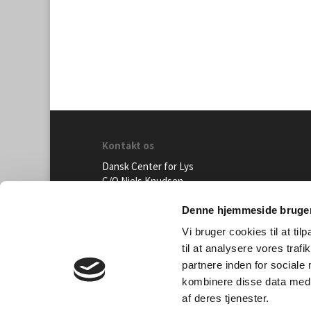
Kontakt os
Dansk Center for Lys
C/O Niels Knudsen
Bernhard Bangs Alle 8, 2. 51
2000 Frederiksberg
Denne hjemmeside bruger
Vi bruger cookies til at til
Tlf. 47 17 18 00
til at analysere vores tra
information@centerforlys.dk
partnere inden for sociale
kombinere disse data med a
© Dansk Center for Lys | Design ADELHOU
af deres tjenester.