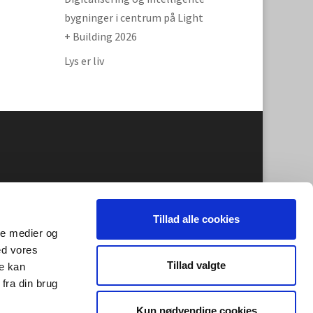
bygninger i centrum på Light
+ Building 2026
Lys er liv
Tillad alle cookies
ale medier og
ed vores
Tillad valgte
re kan
fra din brug
Kun nødvendige cookies