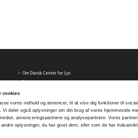
Om Dansk Center for Lys
Presse
Persondatapolitik
 cookies
Møderegler – Code of Conduct
passe vores indhold og annoncer, til at vise dig funktioner til soci
fik. Vi deler også oplysninger om din brug af vores hjemmeside m
 medier, annonceringspartnere og analysepartnere. Vores partne
ndre oplysninger, du har givet dem, eller som de har indsamlet 