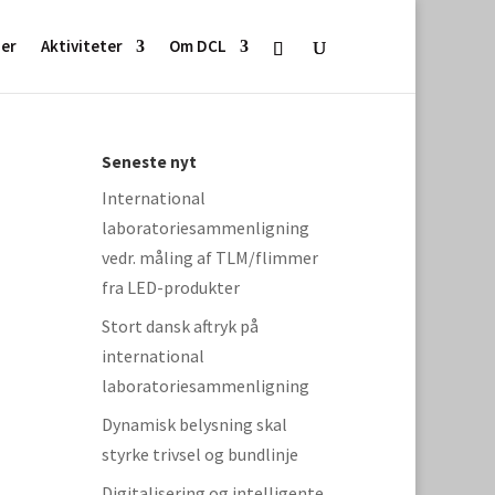
ser
Aktiviteter
Om DCL
Seneste nyt
International
laboratoriesammenligning
vedr. måling af TLM/flimmer
fra LED-produkter
Stort dansk aftryk på
international
laboratoriesammenligning
Dynamisk belysning skal
styrke trivsel og bundlinje
Digitalisering og intelligente