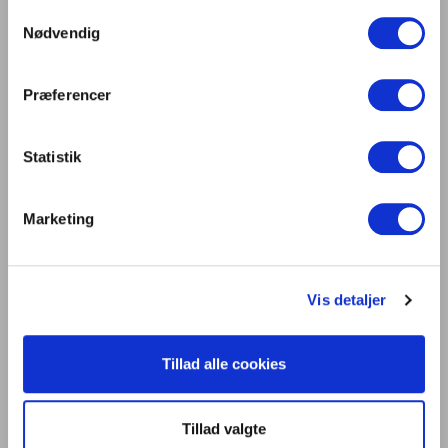
Samtykkevalg
Digitalisering og intelligente bygninger i
Nødvendig
centrum på Light + Building 2026
Lys er liv
Præferencer
Statistik
Kontakt os
Dansk Center for Lys
Marketing
C/O Niels Knudsen
Bernhard Bangs Alle 8, 2. 51
2000 Frederiksberg
Vis detaljer
Tlf. 47 17 18 00
information@centerforlys.dk
Tillad alle cookies
Om Dansk Center for Lys
Tillad valgte
Presse