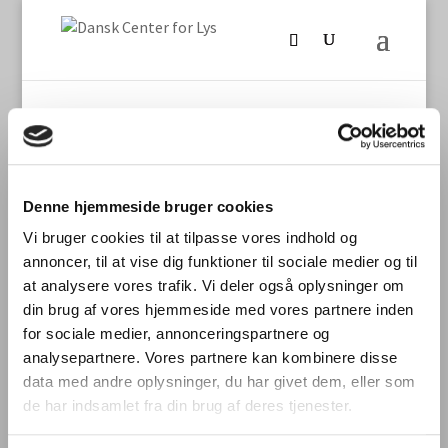
Denne hjemmeside bruger cookies
Vi bruger cookies til at tilpasse vores indhold og
Seneste nyt
annoncer, til at vise dig funktioner til sociale medier og til
International laboratoriesammenligning vedr.
at analysere vores trafik. Vi deler også oplysninger om
måling af TLM/flimmer fra LED-produkter
din brug af vores hjemmeside med vores partnere inden
for sociale medier, annonceringspartnere og
Stort dansk aftryk på international
analysepartnere. Vores partnere kan kombinere disse
laboratoriesammenligning
data med andre oplysninger, du har givet dem, eller som
Dynamisk belysning skal styrke trivsel og
de har indsamlet fra din brug af deres tjenester.
bundlinje