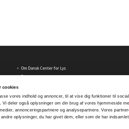
Om Dansk Center for Lys
Presse
Persondatapolitik
 cookies
Møderegler – Code of Conduct
passe vores indhold og annoncer, til at vise dig funktioner til soci
fik. Vi deler også oplysninger om din brug af vores hjemmeside m
 medier, annonceringspartnere og analysepartnere. Vores partne
ndre oplysninger, du har givet dem, eller som de har indsamlet 