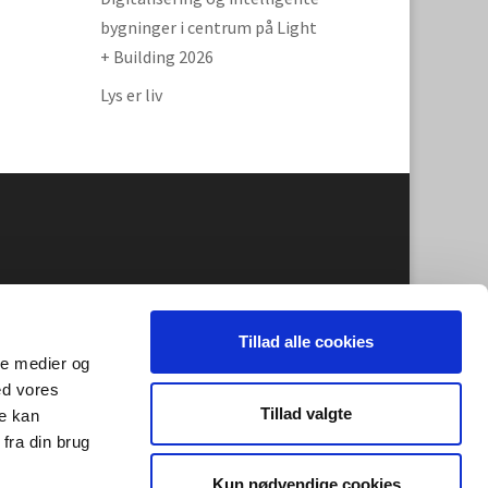
bygninger i centrum på Light
+ Building 2026
Lys er liv
Tillad alle cookies
ale medier og
ed vores
Tillad valgte
re kan
fra din brug
Kun nødvendige cookies