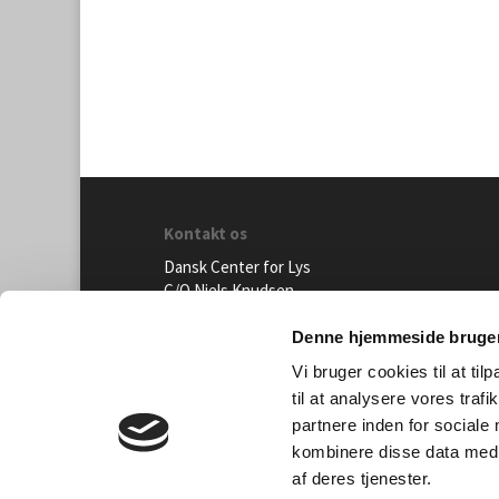
Kontakt os
Dansk Center for Lys
C/O Niels Knudsen
Bernhard Bangs Alle 8, 2. 51
2000 Frederiksberg
Denne hjemmeside bruger
Vi bruger cookies til at til
Tlf. 47 17 18 00
til at analysere vores tra
information@centerforlys.dk
partnere inden for sociale
kombinere disse data med a
© Dansk Center for Lys | Design ADELHOU
af deres tjenester.