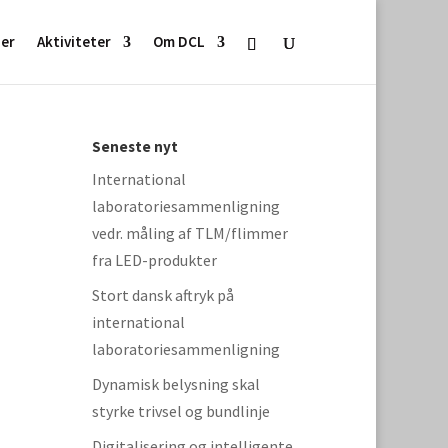
ser
Aktiviteter
Om DCL
Seneste nyt
International
laboratoriesammenligning
vedr. måling af TLM/flimmer
fra LED-produkter
Stort dansk aftryk på
international
laboratoriesammenligning
Dynamisk belysning skal
styrke trivsel og bundlinje
Digitalisering og intelligente