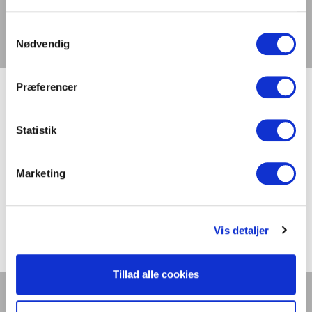
Tilmeld dig nyhedsbrev
Samtykkevalg
Vælg en side
Nødvendig
Præferencer
Seneste nyt
Statistik
International laboratoriesammenligning vedr.
måling af TLM/flimmer fra LED-produkter
Marketing
Stort dansk aftryk på international
laboratoriesammenligning
Dynamisk belysning skal styrke trivsel og bundlinje
Vis detaljer
Digitalisering og intelligente bygninger i centrum
på Light + Building 2026
Lys er liv
Tillad alle cookies
Kontakt os