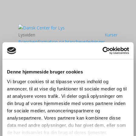
Lysviden
Kurser
Brancheinformation og branchevejledninger
Artikler om lys
Login i medlemsområde ↳
Aktiviteter
Lysets Dag 2025
Denne hjemmeside bruger cookies
Den Danske Lyspris
Vi bruger cookies til at tilpasse vores indhold og
Møder
annoncer, til at vise dig funktioner til sociale medier og til
Kurser og seminarer
at analysere vores trafik. Vi deler også oplysninger om
Bliv European Lighting Expert
din brug af vores hjemmeside med vores partnere inden
Kalender
for sociale medier, annonceringspartnere og
Om DCL
analysepartnere. Vores partnere kan kombinere disse
Medlemmer af DCL
data med andre oplysninger, du har givet dem, eller som
Bliv medlem
Kontakt os
de har indsamlet fra din brug af deres tjenester.