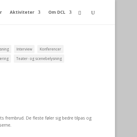
r
Aktiviteter
Om DCL
sning
Interview
Konferencer
lering
Teater- og scenebelysning
 frembrud. De fleste føler sig bedre tilpas og
serne.