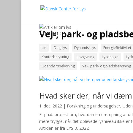
Vej-, park- og pladsb
Emner:
cie
Dagslys
Dynamisk lys
Energieffektivitet
Kontorbelysning
Lovgivning
Lysdesign
Lysk
Udendørsbelysning
Vej-, park- og pladsbelysning
Hvad sker der, når vi dæ
1. dec. 2022
|
Forskning og undersøgelser
,
Uden
Et ph.d.-projekt om, hvordan en dæmpning af ude
mere trygge, når det oplevede lysniveau ikke er fo
Artiklen er fra LYS 3, 2022.