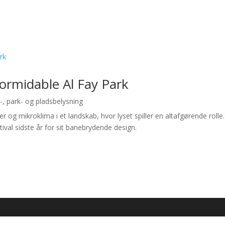
formidable Al Fay Park
-, park- og pladsbelysning
eter og mikroklima i et landskab, hvor lyset spiller en altafgørende ro
val sidste år for sit banebrydende design.