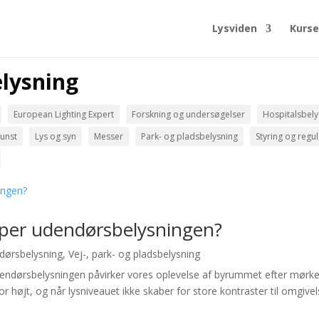
Lysviden
Kurse
elysning
European Lighting Expert
Forskning og undersøgelser
Hospitalsbely
unst
Lys og syn
Messer
Park- og pladsbelysning
Styring og regu
mper udendørsbelysningen?
dørsbelysning
,
Vej-, park- og pladsbelysning
ndørsbelysningen påvirker vores oplevelse af byrummet efter mørkets
r højt, og når lysniveauet ikke skaber for store kontraster til omgivel