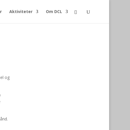
r
Aktiviteter
Om DCL
el og
h
e
hånd.