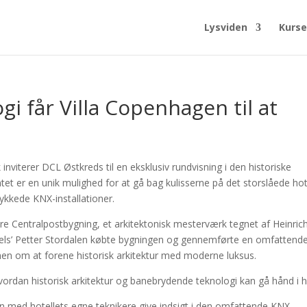
Lysviden
Kurse
i får Villa Copenhagen til at
iterer DCL Østkreds til en eksklusiv rundvisning i den historiske
t er en unik mulighed for at gå bag kulisserne på det storslåede hot
ykkede KNX-installationer.
re Centralpostbygning, et arkitektonisk mesterværk tegnet af Heinric
tels’ Petter Stordalen købte bygningen og gennemførte en omfattend
en om at forene historisk arkitektur med moderne luksus.
vordan historisk arkitektur og banebrydende teknologi kan gå hånd i 
 med hotellets egne teknikere give indsigt i den omfattende KNX-