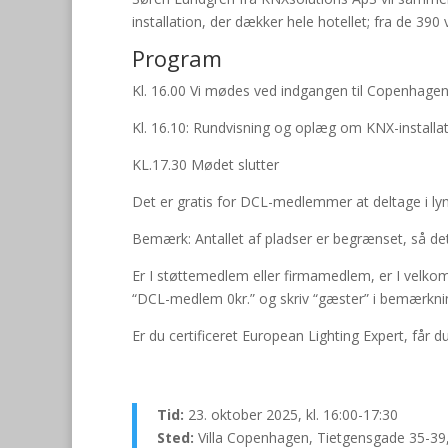
installation, der dækker hele hotellet; fra de 39
Program
Kl. 16.00 Vi mødes ved indgangen til Copenhagen 
Kl. 16.10: Rundvisning og oplæg om KNX-installa
KL.17.30 Mødet slutter
Det er gratis for DCL-medlemmer at deltage i l
Bemærk: Antallet af pladser er begrænset, så det 
Er I støttemedlem eller firmamedlem, er I velkomn
“DCL-medlem 0kr.” og skriv “gæster” i bemærknin
Er du certificeret European Lighting Expert, får d
Tid:
23. oktober 2025, kl. 16:00-17:30
Sted:
Villa Copenhagen, Tietgensgade 35-3