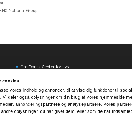
25
KNX National Group
Om Dansk Center for Lys
Presse
 cookies
Persondatapolitik
passe vores indhold og annoncer, til at vise dig funktioner til soci
Møderegler – Code of Conduct
fik. Vi deler også oplysninger om din brug af vores hjemmeside m
 medier, annonceringspartnere og analysepartnere. Vores partne
ndre oplysninger, du har givet dem, eller som de har indsamlet 