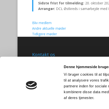
Sidste frist for tilmelding:
20. oktober 20
Arrangør:
DCL Østkreds i samarbejde med 
Bliv medlem
Andre aktuelle møder
Tidligere møder
Kontakt os
Dansk Center for Lys
Denne hjemmeside bruger
C/O Niels Knudsen
Bernhard Bangs Alle 8, 2. 51
Vi bruger cookies til at til
2000 Frederiksberg
til at analysere vores tra
partnere inden for sociale
Tlf. 47 17 18 00
kombinere disse data med a
information@centerforlys.dk
af deres tjenester.