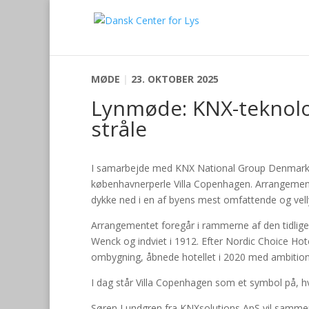
MØDE
|
23. OKTOBER 2025
Lynmøde: KNX-teknolog
stråle
I samarbejde med KNX National Group Denmark inv
københavnerperle Villa Copenhagen. Arrangemente
dykke ned i en af byens mest omfattende og vell
Arrangementet foregår i rammerne af den tidlige
Wenck og indviet i 1912. Efter Nordic Choice Ho
ombygning, åbnede hotellet i 2020 med ambition
I dag står Villa Copenhagen som et symbol på, h
Søren Lundgren fra KNXsolutions ApS vil sammen