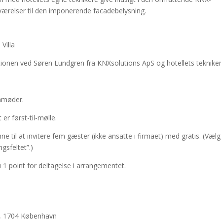
0 værelser til den imponerende facadebelysning.
Villa
tionen ved Søren Lundgren fra KNXsolutions ApS og hotellets teknike
ynmøder.
er først-til-mølle.
e til at invitere fem gæster (ikke ansatte i firmaet) med gratis. (Vælg
gsfeltet”.)
u 1 point for deltagelse i arrangementet.
9, 1704 København