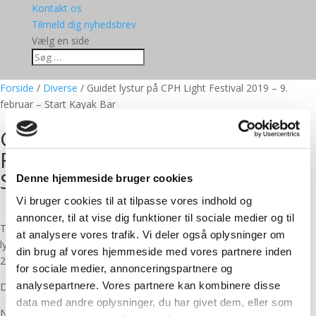
Kontakt os
Tilmeld dig nyhedsbrev
Vælg en side
Forside
/
Diverse
/ Guidet lystur på CPH Light Festival 2019 – 9.
februar – Start Kayak Bar
Guidet lystur på CPH Light
Festival 2019 – 9. februar –
Start Kayak Bar
Denne hjemmeside bruger cookies
Vi bruger cookies til at tilpasse vores indhold og
annoncer, til at vise dig funktioner til sociale medier og til
Tag med på en guidet tur og oplev nogle af de mange
at analysere vores trafik. Vi deler også oplysninger om
lysinstallationer på Copenhagen Light Festival lørdag den 9. februar
din brug af vores hjemmeside med vores partnere inden
2019.
for sociale medier, annonceringspartnere og
analysepartnere. Vores partnere kan kombinere disse
Du kan melde dig til her og betale med Dankort eller Mobile Pay.
data med andre oplysninger, du har givet dem, eller som
Når du har betalt, modtager du en bekræftelse på e-mail, som du