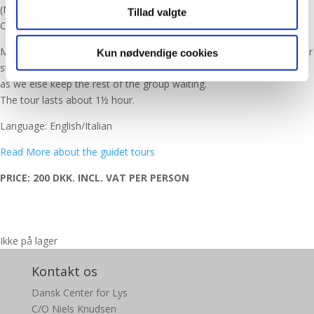
(No refund of the ticket if its less than 72 hours before the tour.
Tillad valgte
Contact us at
information@centerforlys.dk
)
Meeting place: Kayak Bar, Børskaj 12, København K. The guided tour
Kun nødvendige cookies
starts at 18.00. Come 15 minutes before, so we can leave precisely,
as we else keep the rest of the group waiting.
The tour lasts about 1½ hour.
Language: English/Italian
Read More about the guidet tours
PRICE: 200 DKK. INCL. VAT PER PERSON
Ikke på lager
Kontakt os
Dansk Center for Lys
C/O Niels Knudsen