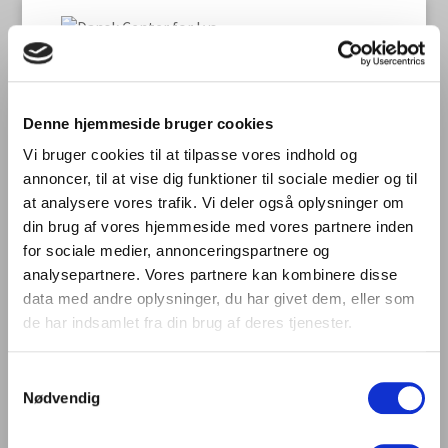
Ny direktør for DCL
Denne hjemmeside bruger cookies
Vi bruger cookies til at tilpasse vores indhold og
Dansk Center for Lys’ direktør, Per Reinholdt, har
annoncer, til at vise dig funktioner til sociale medier og til
valgt at søge nye udfordringer og er fratrådt den
at analysere vores trafik. Vi deler også oplysninger om
30.11.2023.
din brug af vores hjemmeside med vores partnere inden
for sociale medier, annonceringspartnere og
Bestyrelsen har sat gang i rekruttering af en ny
analysepartnere. Vores partnere kan kombinere disse
direktør for DCL.
data med andre oplysninger, du har givet dem, eller som
de har indsamlet fra din brug af deres tjenester.
Spørgsmål kan rettes til formand Niels Knudsen på
tlf. 31 23 26 54 eller
nk@centerforlys.dk
Samtykkevalg
Nødvendig