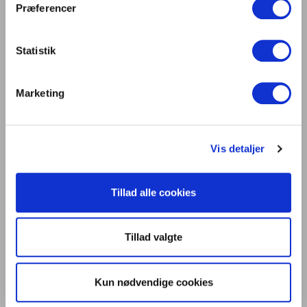
Kontakt os
Præferencer
Dansk Center for Lys
C/O Niels Knudsen
Statistik
Bernhard Bangs Alle 8, 2. 51
2000 Frederiksberg
Tlf. 47 17 18 00
Marketing
information@centerforlys.dk
Vis detaljer
Om Dansk Center for Lys
Presse
Tillad alle cookies
Persondatapolitik
Møderegler – Code of Conduct
Tillad valgte
Kun nødvendige cookies