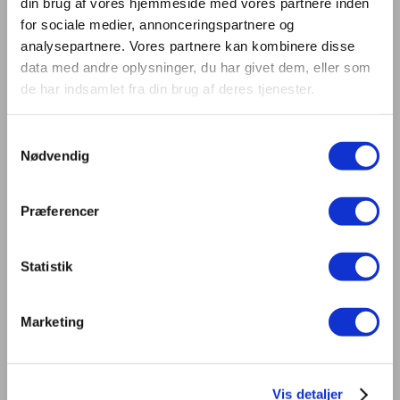
din brug af vores hjemmeside med vores partnere inden
praksis
for sociale medier, annonceringspartnere og
Du møder de andre 600 medlemmer og får netværk
analysepartnere. Vores partnere kan kombinere disse
Læs magasinet LYS 3 gange årligt, og vær helt up-to-
data med andre oplysninger, du har givet dem, eller som
de har indsamlet fra din brug af deres tjenester.
date med de bedste lysløsninger og den nyeste viden
Gennem DCL får du dine synspunkter repræsenteret i
Dansk Standard, CIE og inden for lovgivning
Samtykkevalg
Nødvendig
DCL besvarer dine spørgsmål og tolker standarderne
Betingelserne for medlemskab fremgår af vedtægterne.
Præferencer
Statistik
Marketing
Kontakt os
Dansk Center for Lys
Vis detaljer
C/O Niels Knudsen