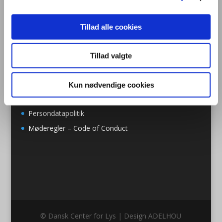
Bernhard Bangs Alle 8, 2. 51
2000 Frederiksberg
Tillad alle cookies
Tlf. 47 17 18 00
information@centerforlys.dk
Tillad valgte
Om Dansk Center for Lys
Kun nødvendige cookies
Presse
Persondatapolitik
Møderegler – Code of Conduct
© Dansk Center for Lys | Design ADELHOU