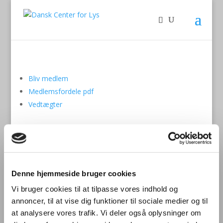
Bliv medlem
Medlemsfordele pdf
Vedtægter
Er du arkitekt eller lysdesigner?
Lyset er arkitekturens fjerde dimension: Uden
Denne hjemmeside bruger cookies
lysdesign, ingen bevidst visuel oplevelse.
Vi bruger cookies til at tilpasse vores indhold og
Du får konkret viden til at formidle dine forslag om
annoncer, til at vise dig funktioner til sociale medier og til
dagslys og kunstlys til andre faggrupper
at analysere vores trafik. Vi deler også oplysninger om
Du får lejlighed til at se inspirerende lysløsninger i