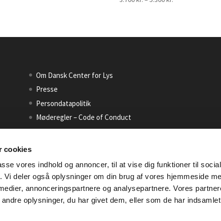
3.700 kr.
til
5.300 kr.
Om Dansk Center for Lys
Presse
Persondatapolitik
Møderegler – Code of Conduct
 cookies
passe vores indhold og annoncer, til at vise dig funktioner til soci
fik. Vi deler også oplysninger om din brug af vores hjemmeside m
 medier, annonceringspartnere og analysepartnere. Vores partne
ndre oplysninger, du har givet dem, eller som de har indsamlet 