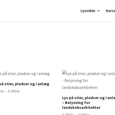
Lysviden
Kurs
på stier, pladser og i anlæg
Prisinterval:
0
kr.
–
5.300
kr.
3.700 kr.
Lys på stier, pladser og i an
– Belysning for
til
landskabsarkitekter
5.300 kr.
Prisinterval:
3.700
kr.
–
5.300
kr.