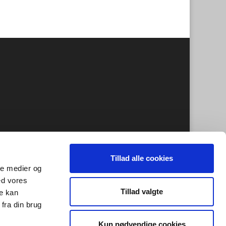
Tillad alle cookies
ale medier og
ed vores
Tillad valgte
re kan
fra din brug
Kun nødvendige cookies