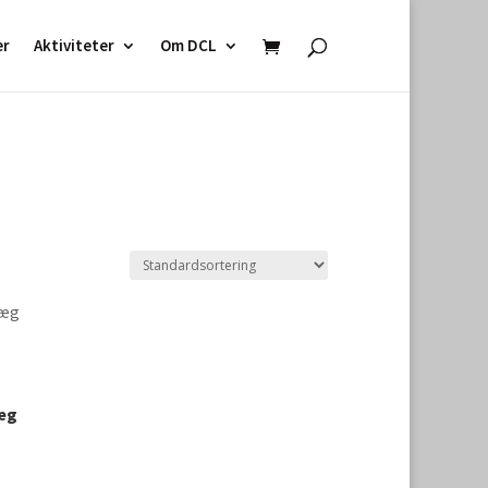
er
Aktiviteter
Om DCL
læg