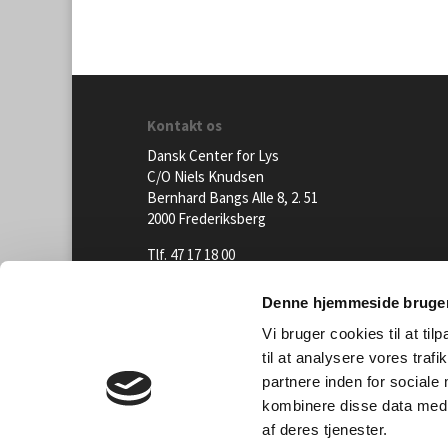
5.300 kr.
Kontakt os
Dansk Center for Lys
C/O Niels Knudsen
Bernhard Bangs Alle 8, 2. 51
2000 Frederiksberg
Tlf. 47 17 18 00
information@centerforlys.dk
Denne hjemmeside bruger
Vi bruger cookies til at til
© Dansk Center for Lys | Design ADELHOU
til at analysere vores tra
partnere inden for sociale
kombinere disse data med a
af deres tjenester.