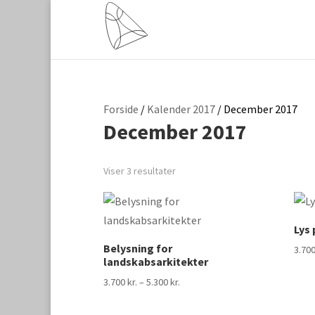
Forside
/
Kalender 2017
/ December 2017
December 2017
Viser 3 resultater
Lys 
Belysning for
3.70
landskabsarkitekter
Prisinterval:
3.700
kr.
–
5.300
kr.
3.700 kr.
til