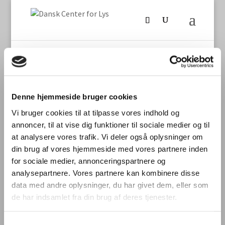
Denne hjemmeside bruger cookies
Seneste nyt
Vi bruger cookies til at tilpasse vores indhold og
annoncer, til at vise dig funktioner til sociale medier og til
International laboratoriesammenligning vedr.
at analysere vores trafik. Vi deler også oplysninger om
måling af TLM/flimmer fra LED-produkter
din brug af vores hjemmeside med vores partnere inden
Stort dansk aftryk på international
for sociale medier, annonceringspartnere og
laboratoriesammenligning
analysepartnere. Vores partnere kan kombinere disse
data med andre oplysninger, du har givet dem, eller som
Dynamisk belysning skal styrke trivsel og
de har indsamlet fra din brug af deres tjenester.
bundlinje
Digitalisering og intelligente bygninger i
Samtykkevalg