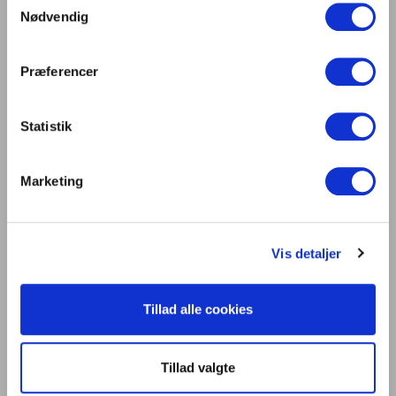
centrum på Light + Building 2026
Nødvendig
Lys er liv
Præferencer
Statistik
Kontakt os
Dansk Center for Lys
C/O Niels Knudsen
Marketing
Bernhard Bangs Alle 8, 2. 51
2000 Frederiksberg
Tlf. 47 17 18 00
Vis detaljer
information@centerforlys.dk
Tillad alle cookies
Om Dansk Center for Lys
Presse
Tillad valgte
Persondatapolitik