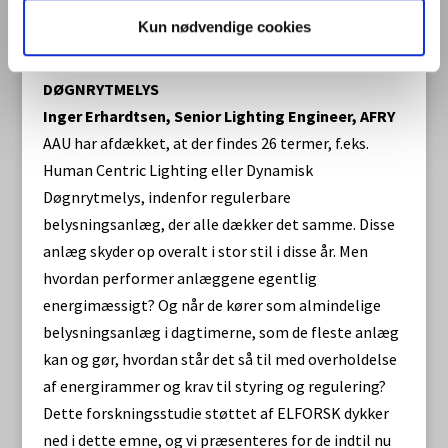
Hanstholm, finansieret af ELFORSK
Kun nødvendige cookies
15.00
ENERGIEVALUERING AF DYNAMISK
DØGNRYTMELYS
Inger Erhardtsen, Senior Lighting Engineer, AFRY
AAU har afdækket, at der findes 26 termer, f.eks.
Human Centric Lighting eller Dynamisk
Døgnrytmelys, indenfor regulerbare
belysningsanlæg, der alle dækker det samme. Disse
anlæg skyder op overalt i stor stil i disse år. Men
hvordan performer anlæggene egentlig
energimæssigt? Og når de kører som almindelige
belysningsanlæg i dagtimerne, som de fleste anlæg
kan og gør, hvordan står det så til med overholdelse
af energirammer og krav til styring og regulering?
Dette forskningsstudie støttet af ELFORSK dykker
ned i dette emne, og vi præsenteres for de indtil nu