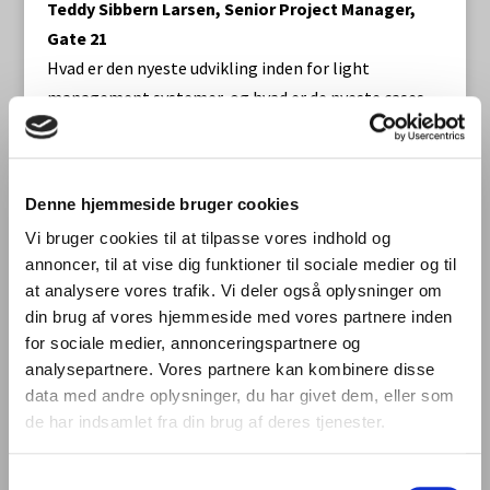
Teddy Sibbern Larsen, Senior Project Manager,
Gate 21
Hvad er den nyeste udvikling inden for light
management systemer, og hvad er de nyeste cases
inden for dynamisk styring af lys tilpasset
forskellige brugsscenarier?
Oplægget trækker på erfaringer fra det store antal
Denne hjemmeside bruger cookies
state-of-the-art lysstyringssystemer, som testes og
Vi bruger cookies til at tilpasse vores indhold og
demonstreres i DOLL Living Lab i Albertslund. DOLL
annoncer, til at vise dig funktioner til sociale medier og til
demonstrerer mere end 80 unikke og intelligente
at analysere vores trafik. Vi deler også oplysninger om
lysløsninger, og oplægget giver også indblik i,
din brug af vores hjemmeside med vores partnere inden
hvordan såvel udviklingen i branchens løsninger som
for sociale medier, annonceringspartnere og
den offentlige efterspørgsel sætter dagsordenen for
analysepartnere. Vores partnere kan kombinere disse
udviklingen i DOLL, der hele tiden søger at
data med andre oplysninger, du har givet dem, eller som
demonstrere de nyeste og mest relevante
de har indsamlet fra din brug af deres tjenester.
lysløsninger. Vi får også et fremtidsblik på, hvad der
vil sætte dagsordenen i DOLL Living Lab det
Samtykkevalg