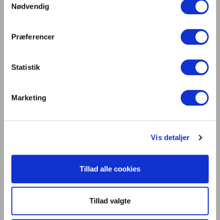
Nødvendig
kommende års tid frem.
14.40 ENERGIOPTIMERING MED ADAPTIVT LYS I
Præferencer
FOLKESKOLEN
Kjell Yngve Petersen, Head of Research, Atelier
Statistik
KHR Architecture at KHR
Hvad opnår man, hvis man sætter elever og lærere
til at eksperimentere med LED-lys med henblik på at
Marketing
skabe bedre belysning for både ansatte og elever på
skolen? Dette med fokus på klimatisk og social
bæredygtighed, så nye belysningsteknologier kan
Vis detaljer
understøtte et fremadrettet, pædagogisk
læringsmiljø. Og kan man med brugerinddragelse i
Tillad alle cookies
virkeligheden skabe bedre belysning samtidig med,
at man opnår betydende energibesparelser? KHR
Tillad valgte
giver en status på dette spændende og yderst
relevante projekt, der kører på to skoler i Thisted og