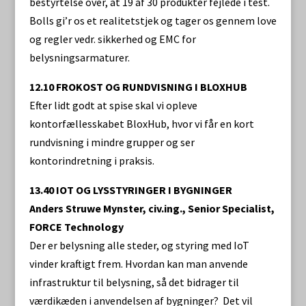
bestyrtelse over, at 19 af 30 produkter fejlede i test.
Bolls gi’r os et realitetstjek og tager os gennem love
og regler vedr. sikkerhed og EMC for
belysningsarmaturer.
12.10 FROKOST OG RUNDVISNING I BLOXHUB
Efter lidt godt at spise skal vi opleve
kontorfællesskabet BloxHub, hvor vi får en kort
rundvisning i mindre grupper og ser
kontorindretning i praksis.
13.40 IOT OG LYSSTYRINGER I BYGNINGER
Anders Struwe Mynster, civ.ing., Senior Specialist,
FORCE Technology
Der er belysning alle steder, og styring med IoT
vinder kraftigt frem. Hvordan kan man anvende
infrastruktur til belysning, så det bidrager til
værdikæden i anvendelsen af bygninger? Det vil