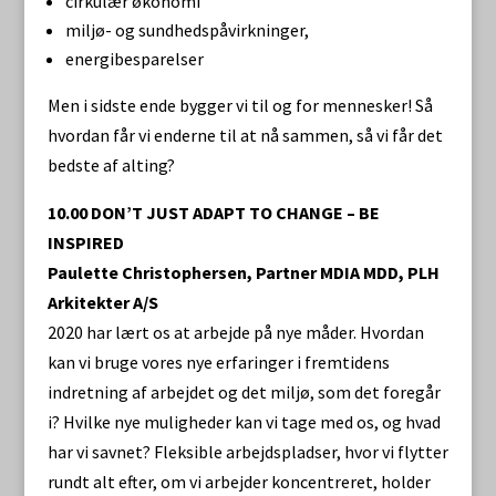
cirkulær økonomi
miljø- og sundhedspåvirkninger,
energibesparelser
Men i sidste ende bygger vi til og for mennesker! Så
hvordan får vi enderne til at nå sammen, så vi får det
bedste af alting?
10.00 DON’T JUST ADAPT TO CHANGE – BE
INSPIRED
Paulette Christophersen, Partner MDIA MDD, PLH
Arkitekter A/S
2020 har lært os at arbejde på nye måder. Hvordan
kan vi bruge vores nye erfaringer i fremtidens
indretning af arbejdet og det miljø, som det foregår
i? Hvilke nye muligheder kan vi tage med os, og hvad
har vi savnet? Fleksible arbejdspladser, hvor vi flytter
rundt alt efter, om vi arbejder koncentreret, holder