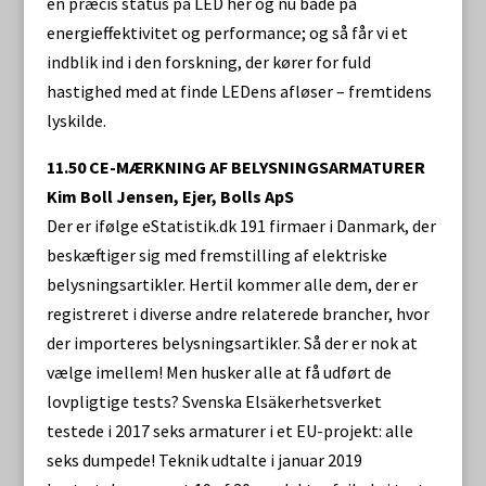
en præcis status på LED her og nu både på
energieffektivitet og performance; og så får vi et
indblik ind i den forskning, der kører for fuld
hastighed med at finde LEDens afløser – fremtidens
lyskilde.
11.50 CE-MÆRKNING AF BELYSNINGSARMATURER
Kim Boll Jensen, Ejer, Bolls ApS
Der er ifølge eStatistik.dk 191 firmaer i Danmark, der
beskæftiger sig med fremstilling af elektriske
belysningsartikler. Hertil kommer alle dem, der er
registreret i diverse andre relaterede brancher, hvor
der importeres belysningsartikler. Så der er nok at
vælge imellem! Men husker alle at få udført de
lovpligtige tests? Svenska Elsäkerhetsverket
testede i 2017 seks armaturer i et EU-projekt: alle
seks dumpede! Teknik udtalte i januar 2019