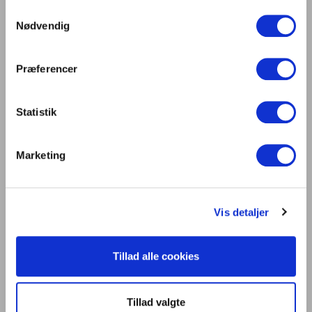
Samtykkevalg
Digitalisering og intelligente bygninger i
Nødvendig
centrum på Light + Building 2026
Lys er liv
Præferencer
Statistik
Kontakt os
Dansk Center for Lys
Marketing
C/O Niels Knudsen
Bernhard Bangs Alle 8, 2. 51
2000 Frederiksberg
Vis detaljer
Tlf. 47 17 18 00
information@centerforlys.dk
Tillad alle cookies
Om Dansk Center for Lys
Tillad valgte
Presse