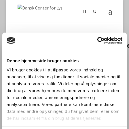
Tivoli_Food_Hall_2017_Lass
Denne hjemmeside bruger cookies
Vi bruger cookies til at tilpasse vores indhold og
Seneste nyt
annoncer, til at vise dig funktioner til sociale medier og til
International laboratoriesammenligning vedr.
at analysere vores trafik. Vi deler også oplysninger om
måling af TLM/flimmer fra LED-produkter
din brug af vores hjemmeside med vores partnere inden
for sociale medier, annonceringspartnere og
Stort dansk aftryk på international
analysepartnere. Vores partnere kan kombinere disse
laboratoriesammenligning
data med andre oplysninger, du har givet dem, eller som
Dynamisk belysning skal styrke trivsel og
de har indsamlet fra din brug af deres tjenester.
bundlinje