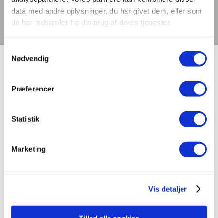
Kontakt os
data med andre oplysninger, du har givet dem, eller som
Tilmeld dig nyhedsbrev
de har indsamlet fra din brug af deres tjenester.
Vælg en side
Samtykkevalg
Nødvendig
Forside
»
Billeder fra DCL-møde om det nyrenoverede
Præferencer
lys på Københavns Hovedbanegård
Statistik
Seneste nyt
Marketing
International laboratoriesammenligning vedr. måling af
TLM/flimmer fra LED-produkter
Stort dansk aftryk på international
laboratoriesammenligning
Vis detaljer
Dynamisk belysning skal styrke trivsel og bundlinje
Digitalisering og intelligente bygninger i centrum på