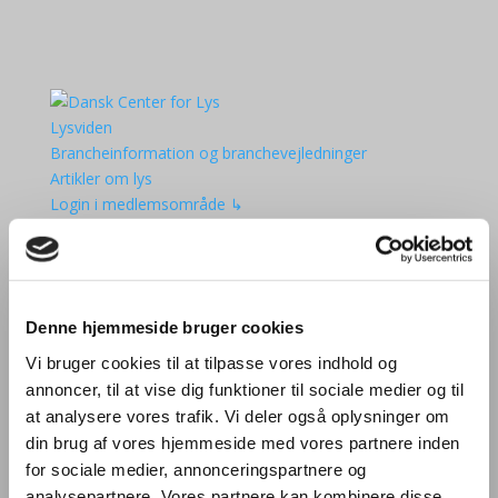
Lysviden
Brancheinformation og branchevejledninger
Artikler om lys
Login i medlemsområde ↳
Kurser
Aktiviteter
Lysets Dag 2025
Den Danske Lyspris
Denne hjemmeside bruger cookies
Møder
Kurser og seminarer
Vi bruger cookies til at tilpasse vores indhold og
Bliv European Lighting Expert
annoncer, til at vise dig funktioner til sociale medier og til
Kalender
at analysere vores trafik. Vi deler også oplysninger om
Om DCL
din brug af vores hjemmeside med vores partnere inden
Medlemmer af DCL
for sociale medier, annonceringspartnere og
Bliv medlem
analysepartnere. Vores partnere kan kombinere disse