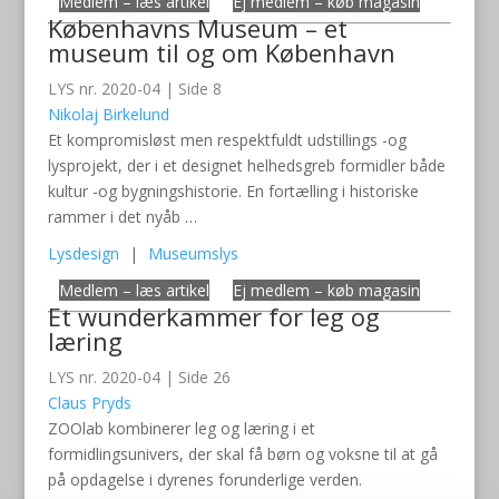
Medlem – læs artikel
Ej medlem – køb magasin
Københavns Museum – et
museum til og om København
LYS nr. 2020-04 | Side 8
Nikolaj Birkelund
Et kompromisløst men respektfuldt udstillings -og
lysprojekt, der i et designet helhedsgreb formidler både
kultur -og bygningshistorie. En fortælling i historiske
rammer i det nyåb …
Lysdesign
|
Museumslys
Medlem – læs artikel
Ej medlem – køb magasin
Et wunderkammer for leg og
læring
LYS nr. 2020-04 | Side 26
Claus Pryds
ZOOlab kombinerer leg og læring i et
formidlingsunivers, der skal få børn og voksne til at gå
på opdagelse i dyrenes forunderlige verden.