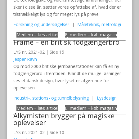
sker i disse år, sætter vores opfattelse af, hvad der er
tilstrækkeligt lys og for meget lys på prøve.
Forskning og undersøgelser
|
Måleteknik, metrologi
Medlem – læs artikel
Ej medlem – køb magasin
Frame – en britisk fodgængerbro
LYS nr. 2021-02 | Side 15
Jesper Ravn
Op mod 2000 britiske jernbanestationer kan få en ny
fodgængerbro i fremtiden. Blandt de mulige løsninger
ses et dansk design, hvor lyset er afgørende for
oplevelsen.
Industri-, stations- og tunnelbelysning
|
Lysdesign
Medlem – læs artikel
Ej medlem – køb magasin
Alkymisten brygger på magiske
oplevelser
LYS nr. 2021-02 | Side 10