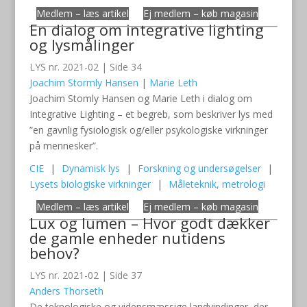
Medlem – læs artikel
Ej medlem – køb magasin
En dialog om integrative lighting
og lysmålinger
LYS nr. 2021-02 | Side 34
Joachim Stormly Hansen
|
Marie Leth
Joachim Stomly Hansen og Marie Leth i dialog om
Integrative Lighting – et begreb, som beskriver lys med
”en gavnlig fysiologisk og/eller psykologiske virkninger
på mennesker”.
CIE
|
Dynamisk lys
|
Forskning og undersøgelser
|
Lysets biologiske virkninger
|
Måleteknik, metrologi
Medlem – læs artikel
Ej medlem – køb magasin
Lux og lumen – Hvor godt dækker
de gamle enheder nutidens
behov?
LYS nr. 2021-02 | Side 37
Anders Thorseth
De teknologiske og vidensmæssige landvindinger, der