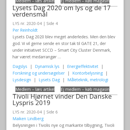
Medlem – læs artikel
Ej medlem – køb magasin
Lysets Dag 2020 om lys og de 17
verdensmål
LYS nr. 2020-04 | Side 4
Per Reinholdt
Lysets Dag 2020 blev meget anderledes. Men den blev
god. Vi vil gerne sende en stor tak til GATE 21, der
under initiativet SCCD – Smart City Cluster Denmark,
har været medarrangør …
Dagslys
|
Dynamisk lys
|
Energieffektivitet
|
Forskning og undersøgelser
|
Kontorbelysning
|
Lysdesign
|
Lysets Dag
|
Måleteknik, metrologi
Medlem – læs artikel
Ej medlem – køb magasin
Tivoli Hjørnet vinder Den Danske
Lyspris 2019
LYS nr. 2020-04 | Side 6
Maiken Lindberg
Belysningen i Tivolis nye og markante tilbygning, Tivoli