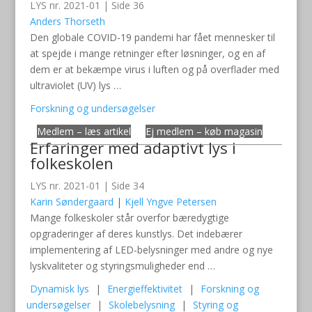
LYS nr. 2021-01 | Side 36
Anders Thorseth
Den globale COVID-19 pandemi har fået mennesker til
at spejde i mange retninger efter løsninger, og en af
dem er at bekæmpe virus i luften og på overflader med
ultraviolet (UV) lys …
Forskning og undersøgelser
Medlem – læs artikel
Ej medlem – køb magasin
Erfaringer med adaptivt lys i
folkeskolen
LYS nr. 2021-01 | Side 34
Karin Søndergaard
|
Kjell Yngve Petersen
Mange folkeskoler står overfor bæredygtige
opgraderinger af deres kunstlys. Det indebærer
implementering af LED-belysninger med andre og nye
lyskvaliteter og styringsmuligheder end …
Dynamisk lys
|
Energieffektivitet
|
Forskning og
undersøgelser
|
Skolebelysning
|
Styring og