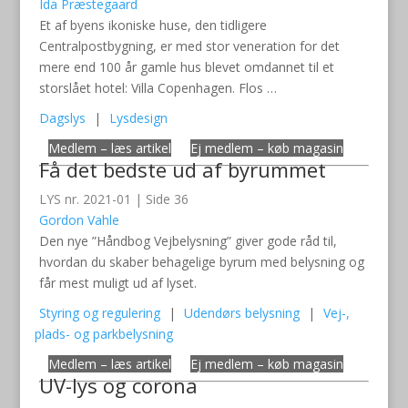
Ida Præstegaard
Et af byens ikoniske huse, den tidligere
Centralpostbygning, er med stor veneration for det
mere end 100 år gamle hus blevet omdannet til et
storslået hotel: Villa Copenhagen. Flos …
Dagslys
|
Lysdesign
Medlem – læs artikel
Ej medlem – køb magasin
Få det bedste ud af byrummet
LYS nr. 2021-01 | Side 36
Gordon Vahle
Den nye ”Håndbog Vejbelysning” giver gode råd til,
hvordan du skaber behagelige byrum med belysning og
får mest muligt ud af lyset.
Styring og regulering
|
Udendørs belysning
|
Vej-,
plads- og parkbelysning
Medlem – læs artikel
Ej medlem – køb magasin
UV-lys og corona