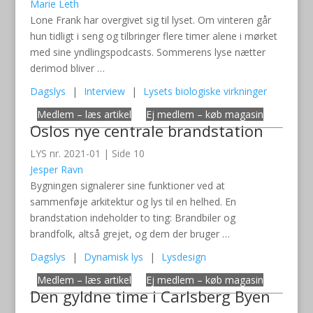
Marie Leth
Lone Frank har overgivet sig til lyset. Om vinteren går
hun tidligt i seng og tilbringer flere timer alene i mørket
med sine yndlingspodcasts. Sommerens lyse nætter
derimod bliver …
Dagslys
|
Interview
|
Lysets biologiske virkninger
Medlem – læs artikel
Ej medlem – køb magasin
Oslos nye centrale brandstation
LYS nr. 2021-01 | Side 10
Jesper Ravn
Bygningen signalerer sine funktioner ved at
sammenføje arkitektur og lys til en helhed. En
brandstation indeholder to ting: Brandbiler og
brandfolk, altså grejet, og dem der bruger …
Dagslys
|
Dynamisk lys
|
Lysdesign
Medlem – læs artikel
Ej medlem – køb magasin
Den gyldne time i Carlsberg Byen