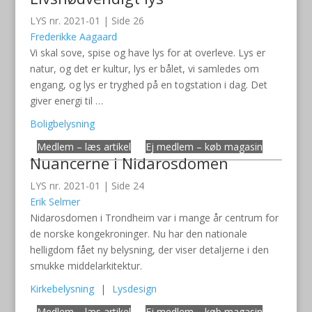
LYS nr. 2021-01 | Side 26
Frederikke Aagaard
Vi skal sove, spise og have lys for at overleve. Lys er
natur, og det er kultur, lys er bålet, vi samledes om
engang, og lys er tryghed på en togstation i dag. Det
giver energi til …
Boligbelysning
Medlem – læs artikel
Ej medlem – køb magasin
Nuancerne i Nidarosdomen
LYS nr. 2021-01 | Side 24
Erik Selmer
Nidarosdomen i Trondheim var i mange år centrum for
de norske kongekroninger. Nu har den nationale
helligdom fået ny belysning, der viser detaljerne i den
smukke middelarkitektur.
Kirkebelysning
|
Lysdesign
Medlem – læs artikel
Ej medlem – køb magasin