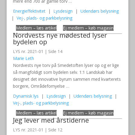
mere end 700 år gamle torv …
Energieffektivitet
|
Lysdesign
|
Udendørs belysning
|
Vej-, plads- og parkbelysning
Medlem – læs artikel
Ej medlem – køb magasin
Nordvests nye mødested lyser
bydelen op
LYS nr. 2021-01 | Side 14
Marie Leth
Nordvests nye torv på Smedetoften lyser op og er lige
så mangfoldigt som bydelen selv. 1:1 Landskab har
designet det innovative byrum sammen med kvarterets
borgere, Områdefornyelse …
Dynamisk lys
|
Lysdesign
|
Udendørs belysning
|
Vej-, plads- og parkbelysning
Medlem – læs artikel
Ej medlem – køb magasin
Jeg lever med årstiderne
LYS nr. 2021-01 | Side 12