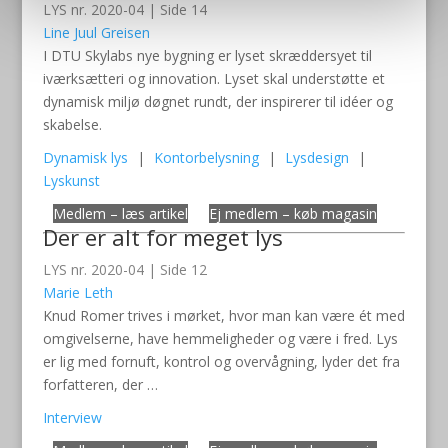
LYS nr. 2020-04 | Side 14
Line Juul Greisen
I DTU Skylabs nye bygning er lyset skræddersyet til
iværksætteri og innovation. Lyset skal understøtte et
dynamisk miljø døgnet rundt, der inspirerer til idéer og
skabelse.
Dynamisk lys
|
Kontorbelysning
|
Lysdesign
|
Lyskunst
Medlem – læs artikel
Ej medlem – køb magasin
Der er alt for meget lys
LYS nr. 2020-04 | Side 12
Marie Leth
Knud Romer trives i mørket, hvor man kan være ét med
omgivelserne, have hemmeligheder og være i fred. Lys
er lig med fornuft, kontrol og overvågning, lyder det fra
forfatteren, der …
Interview