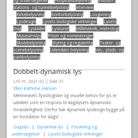
og undersøgelser
Hospitalsbelysning
Industri-,
stations- og tunnelbelysning
Interview
Kirkebelysning
Kontorbelysning
Lovgivning
Lysdesign
Lysets biologiske virkninger
Lysets
Dag
Lyskilder
Lyskunst
Måleteknik, metrologi
Museumslys
Priser og nomineringer
Skolebelysning
Styring og regulering
Teater- og
scenebelysning
Udendørs belysning
Vej-, plads- og
parkbelysning
Dobbelt-dynamisk lys
LYS nr. 2021-02 | Side 31
Ellen Kathrine Hansen
Menneskets fysiologiske og visuelle behov for lys er
udviklet som en respons til dagslysets dynamiske
foranderlighed. Derfor bør dynamisk lysdesign bygge på
en forståelse for dagsl …
Dagslys
|
Dynamisk lys
|
Forskning og
undersøgelser
|
Lysets biologiske virkninger