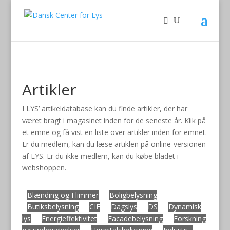
Artikler
I LYS’ artikeldatabase kan du finde artikler, der har
været bragt i magasinet inden for de seneste år. Klik på
et emne og få vist en liste over artikler inden for emnet.
Er du medlem, kan du læse artiklen på online-versionen
af LYS. Er du ikke medlem, kan du købe bladet i
webshoppen.
Blænding og Flimmer
Boligbelysning
Butiksbelysning
CIE
Dagslys
DS
Dynamisk
lys
Energieffektivitet
Facadebelysning
Forskning