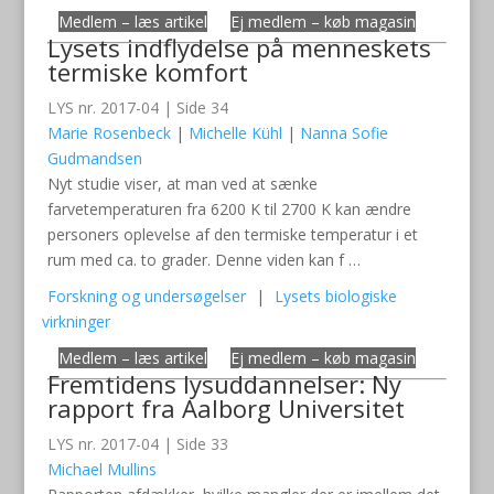
Medlem – læs artikel
Ej medlem – køb magasin
Lysets indflydelse på menneskets
termiske komfort
LYS nr. 2017-04 | Side 34
Marie Rosenbeck
|
Michelle Kühl
|
Nanna Sofie
Gudmandsen
Nyt studie viser, at man ved at sænke
farvetemperaturen fra 6200 K til 2700 K kan ændre
personers oplevelse af den termiske temperatur i et
rum med ca. to grader. Denne viden kan f …
Forskning og undersøgelser
|
Lysets biologiske
virkninger
Medlem – læs artikel
Ej medlem – køb magasin
Fremtidens lysuddannelser: Ny
rapport fra Aalborg Universitet
LYS nr. 2017-04 | Side 33
Michael Mullins