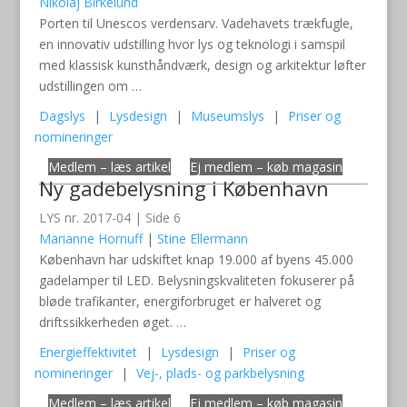
Nikolaj Birkelund
Porten til Unescos verdensarv. Vadehavets trækfugle,
en innovativ udstilling hvor lys og teknologi i samspil
med klassisk kunsthåndværk, design og arkitektur løfter
udstillingen om …
Dagslys
|
Lysdesign
|
Museumslys
|
Priser og
nomineringer
Medlem – læs artikel
Ej medlem – køb magasin
Ny gadebelysning i København
LYS nr. 2017-04 | Side 6
Marianne Hornuff
|
Stine Ellermann
København har udskiftet knap 19.000 af byens 45.000
gadelamper til LED. Belysningskvaliteten fokuserer på
bløde trafikanter, energiforbruget er halveret og
driftssikkerheden øget. …
Energieffektivitet
|
Lysdesign
|
Priser og
nomineringer
|
Vej-, plads- og parkbelysning
Medlem – læs artikel
Ej medlem – køb magasin