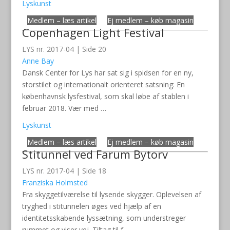
Lyskunst
Medlem – læs artikel
Ej medlem – køb magasin
Copenhagen Light Festival
LYS nr. 2017-04 | Side 20
Anne Bay
Dansk Center for Lys har sat sig i spidsen for en ny,
storstilet og internationalt orienteret satsning: En
københavnsk lysfestival, som skal løbe af stablen i
februar 2018. Vær med …
Lyskunst
Medlem – læs artikel
Ej medlem – køb magasin
Stitunnel ved Farum Bytorv
LYS nr. 2017-04 | Side 18
Franziska Holmsted
Fra skyggetilværelse til lysende skygger. Oplevelsen af
tryghed i stitunnelen øges ved hjælp af en
identitetsskabende lyssætning, som understreger
rummet og viser vej. Tiltag til f …