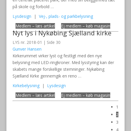
på skole og forbold …
Lysdesign
|
Vej-, plads- og parkbelysning
Medlem – læs artikel
Ej medlem – køb magasin
Nyt lys i Nykøbing Sjælland kirke
LYS nr. 2018-01 | Side 30
Gunver Hansen
Kirkerummet virker lyst og festligt med den nye
belysning med LED-ringkroner. Med lysstyring kan der
skabets mange forskellige stemninger. Nykøbing
Sjælland Kirke gennemgik en reno …
Kirkebelysning
|
Lysdesign
Medlem – læs artikel
Ej medlem – køb magasin
1
2
3
4