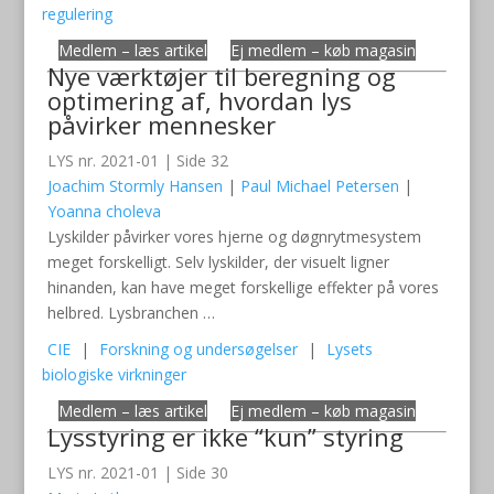
regulering
Medlem – læs artikel
Ej medlem – køb magasin
Nye værktøjer til beregning og
optimering af, hvordan lys
påvirker mennesker
LYS nr. 2021-01 | Side 32
Joachim Stormly Hansen
|
Paul Michael Petersen
|
Yoanna choleva
Lyskilder påvirker vores hjerne og døgnrytmesystem
meget forskelligt. Selv lyskilder, der visuelt ligner
hinanden, kan have meget forskellige effekter på vores
helbred. Lysbranchen …
CIE
|
Forskning og undersøgelser
|
Lysets
biologiske virkninger
Medlem – læs artikel
Ej medlem – køb magasin
Lysstyring er ikke “kun” styring
LYS nr. 2021-01 | Side 30