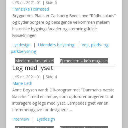
LYS nr. 2021-01 | Side 6
Franziska Holmsted
Bryggernes Plads er Carlsberg Byens nye ”Rådhusplads”
og byder borgere og besøgende velkommen mellem
historiske bygningsfacader og stemningsfulde
lyssætninger.
Lysdesign
|
Udendørs belysning
|
Vej-, plads- og
parkbelysning
Medlem – læs artikel
Ej medlem – køb magasin
Leg med lyset
LYS nr. 2021-01 | Side 4
Marie Leth
Anne Boysen vandt DR-programmet ”Danmarks næste
klassiker” med en lampe, som opfordrer brugeren til at
interagere og lege med lyset. Lampedesignet var en
drømmeopgave for designere …
Interview
|
Lysdesign