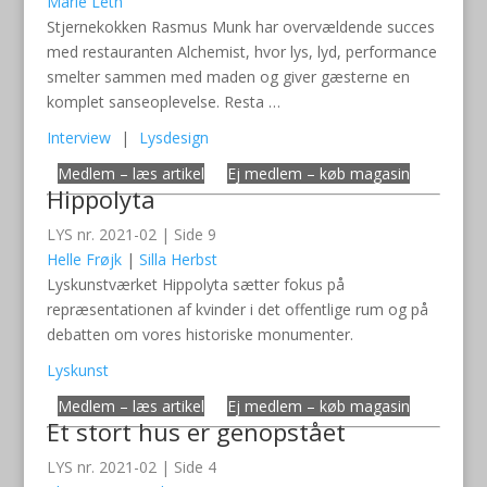
Marie Leth
Stjernekokken Rasmus Munk har overvældende succes
med restauranten Alchemist, hvor lys, lyd, performance
smelter sammen med maden og giver gæsterne en
komplet sanseoplevelse. Resta …
Interview
|
Lysdesign
Medlem – læs artikel
Ej medlem – køb magasin
Hippolyta
LYS nr. 2021-02 | Side 9
Helle Frøjk
|
Silla Herbst
Lyskunstværket Hippolyta sætter fokus på
repræsentationen af kvinder i det offentlige rum og på
debatten om vores historiske monumenter.
Lyskunst
Medlem – læs artikel
Ej medlem – køb magasin
Et stort hus er genopstået
LYS nr. 2021-02 | Side 4