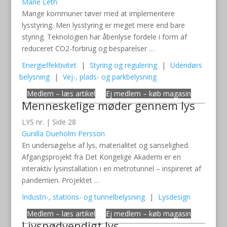
Marie Leth
Mange kommuner tøver med at implementere
lysstyring. Men lysstyring er meget mere end bare
styring. Teknologien har åbenlyse fordele i form af
reduceret CO2-forbrug og besparelser …
Energieffektivitet
|
Styring og regulering
|
Udendørs
belysning
|
Vej-, plads- og parkbelysning
Medlem – læs artikel
Ej medlem – køb magasin
Menneskelige møder gennem lys
LYS nr. | Side 28
Gunilla Dueholm Persson
En undersøgelse af lys, materialitet og sanselighed.
Afgangsprojekt fra Det Kongelige Akademi er en
interaktiv lysinstallation i en metrotunnel – inspireret af
pandemien. Projektet …
Industri-, stations- og tunnelbelysning
|
Lysdesign
Medlem – læs artikel
Ej medlem – køb magasin
Livsnødvendigt lys