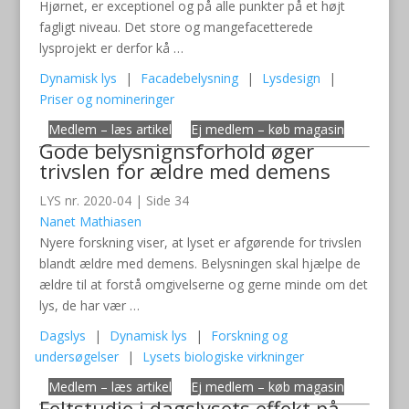
Hjørnet, er exceptionel og på alle punkter på et højt
fagligt niveau. Det store og mangefacetterede
lysprojekt er derfor kå …
Dynamisk lys
|
Facadebelysning
|
Lysdesign
|
Priser og nomineringer
Medlem – læs artikel
Ej medlem – køb magasin
Gode belysnignsforhold øger
trivslen for ældre med demens
LYS nr. 2020-04 | Side 34
Nanet Mathiasen
Nyere forskning viser, at lyset er afgørende for trivslen
blandt ældre med demens. Belysningen skal hjælpe de
ældre til at forstå omgivelserne og gerne minde om det
lys, de har vær …
Dagslys
|
Dynamisk lys
|
Forskning og
undersøgelser
|
Lysets biologiske virkninger
Medlem – læs artikel
Ej medlem – køb magasin
Feltstudie i dagslysets effekt på