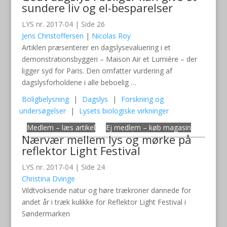
sundere liv og el-besparelser
LYS nr. 2017-04 | Side 26
Jens Christoffersen
|
Nicolas Roy
Artiklen præsenterer en dagslysevaluering i et
demonstrationsbyggeri – Maison Air et Lumière – der
ligger syd for Paris. Den omfatter vurdering af
dagslysforholdene i alle beboelig …
Boligbelysning
|
Dagslys
|
Forskning og
undersøgelser
|
Lysets biologiske virkninger
Medlem – læs artikel
Ej medlem – køb magasin
Nærvær mellem lys og mørke på
reflektor Light Festival
LYS nr. 2017-04 | Side 24
Christina Dvinge
Vildtvoksende natur og høre trækroner dannede for
andet år i træk kulikke for Reflektor Light Festival i
Søndermarken