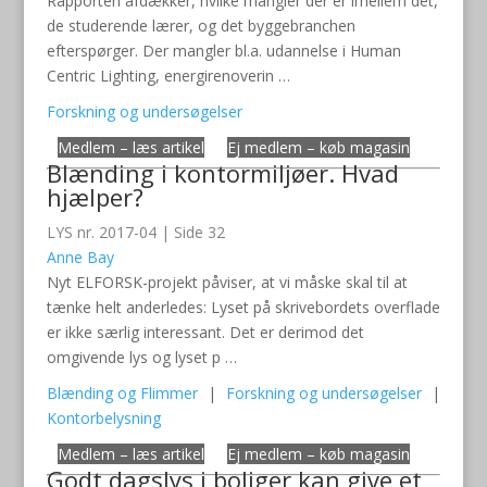
Rapporten afdækker, hvilke mangler der er imellem det,
de studerende lærer, og det byggebranchen
efterspørger. Der mangler bl.a. udannelse i Human
Centric Lighting, energirenoverin …
Forskning og undersøgelser
Medlem – læs artikel
Ej medlem – køb magasin
Blænding i kontormiljøer. Hvad
hjælper?
LYS nr. 2017-04 | Side 32
Anne Bay
Nyt ELFORSK-projekt påviser, at vi måske skal til at
tænke helt anderledes: Lyset på skrivebordets overflade
er ikke særlig interessant. Det er derimod det
omgivende lys og lyset p …
Blænding og Flimmer
|
Forskning og undersøgelser
|
Kontorbelysning
Medlem – læs artikel
Ej medlem – køb magasin
Godt dagslys i boliger kan give et