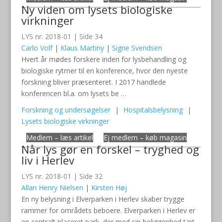
Ny viden om lysets biologiske
virkninger
LYS nr. 2018-01 | Side 34
Carlo Volf
|
Klaus Martiny
|
Signe Svendsen
Hvert år mødes forskere inden for lysbehandling og
biologiske rytmer til en konference, hvor den nyeste
forskning bliver præsenteret. I 2017 handlede
konferencen bl.a. om lysets be …
Forskning og undersøgelser
|
Hospitalsbelysning
|
Lysets biologiske virkninger
Medlem – læs artikel
Ej medlem – køb magasin
Når lys gør en forskel – tryghed og
liv i Herlev
LYS nr. 2018-01 | Side 32
Allan Henry Nielsen
|
Kirsten Høj
En ny belysning i Elverparken i Herlev skaber trygge
rammer for områdets beboere. Elverparken i Herlev er
en centralt placeret park, der med sin beliggenhed tæt