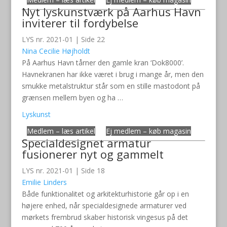
Nyt lyskunstværk på Aarhus Havn
inviterer til fordybelse
LYS nr. 2021-01 | Side 22
Nina Cecilie Højholdt
På Aarhus Havn tårner den gamle kran ‘Dok8000’.
Havnekranen har ikke været i brug i mange år, men den
smukke metalstruktur står som en stille mastodont på
grænsen mellem byen og ha …
Lyskunst
Medlem – læs artikel
Ej medlem – køb magasin
Specialdesignet armatur
fusionerer nyt og gammelt
LYS nr. 2021-01 | Side 18
Emilie Linders
Både funktionalitet og arkitekturhistorie går op i en
højere enhed, når specialdesignede armaturer ved
mørkets frembrud skaber historisk vingesus på det