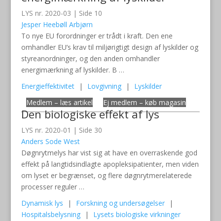
LYS nr. 2020-03 | Side 10
Jesper Heebøll Arbjørn
To nye EU forordninger er trådt i kraft. Den ene
omhandler EU’s krav til miljørigtigt design af lyskilder og
styreanordninger, og den anden omhandler
energimærkning af lyskilder. B …
Energieffektivitet
|
Lovgivning
|
Lyskilder
Medlem – læs artikel
Ej medlem – køb magasin
Den biologiske effekt af lys
LYS nr. 2020-01 | Side 30
Anders Sode West
Døgnrytmelys har vist sig at have en overraskende god
effekt på langtidsindlagte apopleksipatienter, men viden
om lyset er begrænset, og flere døgnrytmerelaterede
processer reguler …
Dynamisk lys
|
Forskning og undersøgelser
|
Hospitalsbelysning
|
Lysets biologiske virkninger