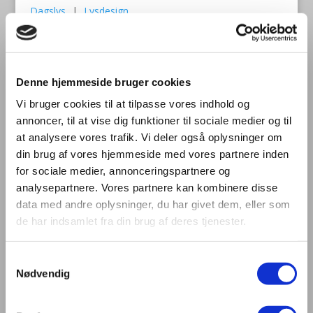
Dagslys
|
Lysdesign
Medlem – læs artikel
Ej medlem – køb magasin
Eksplosiv interesse i lyskunst i
København
Denne hjemmeside bruger cookies
LYS nr. 2020-04 | Side 24
Vi bruger cookies til at tilpasse vores indhold og
Copenhagen Light Festival oplever en massiv stigning i
antallet af ansøgninger om at deltage med lyskunst til
annoncer, til at vise dig funktioner til sociale medier og til
næste års festival. Festivalen er en af få
at analysere vores trafik. Vi deler også oplysninger om
“coronavenlige” begivenhede …
din brug af vores hjemmeside med vores partnere inden
for sociale medier, annonceringspartnere og
Facadebelysning
|
Lysdesign
|
Lyskunst
analysepartnere. Vores partnere kan kombinere disse
Medlem – læs artikel
Ej medlem – køb magasin
data med andre oplysninger, du har givet dem, eller som
Kulturel brobygger lyser op
de har indsamlet fra din brug af deres tjenester.
LYS nr. 2020-04 | Side 22
Frederik Waneck Borello
|
Henrik Rohde Nielsen
Samtykkevalg
Øresundsbroens nye belysningsanlæg blev indviet til
Nødvendig
broens 20 års jubilæum. På jubilæumsaftenen blev
broen belyst med et specialdesignet dynamisk