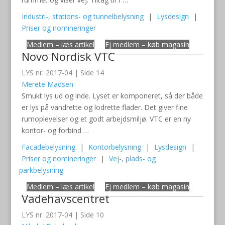
Industri-, stations- og tunnelbelysning
|
Lysdesign
|
Priser og nomineringer
Medlem – læs artikel
Ej medlem – køb magasin
Novo Nordisk VTC
LYS nr. 2017-04 | Side 14
Merete Madsen
Smukt lys ud og inde. Lyset er komponeret, så der både
er lys på vandrette og lodrette flader. Det giver fine
rumoplevelser og et godt arbejdsmiljø. VTC er en ny
kontor- og forbind …
Facadebelysning
|
Kontorbelysning
|
Lysdesign
|
Priser og nomineringer
|
Vej-, plads- og
parkbelysning
Medlem – læs artikel
Ej medlem – køb magasin
Vadehavscentret
LYS nr. 2017-04 | Side 10