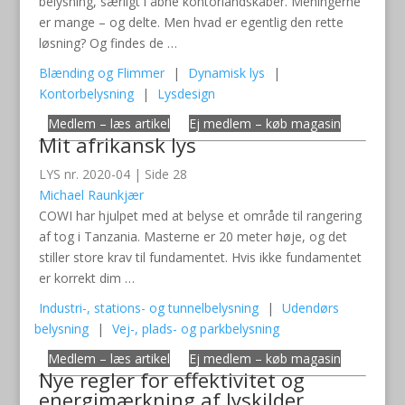
belysning, særligt i åbne kontorlandskaber. Meningerne
er mange – og delte. Men hvad er egentlig den rette
løsning? Og findes de …
Blænding og Flimmer
|
Dynamisk lys
|
Kontorbelysning
|
Lysdesign
Medlem – læs artikel
Ej medlem – køb magasin
Mit afrikansk lys
LYS nr. 2020-04 | Side 28
Michael Raunkjær
COWI har hjulpet med at belyse et område til rangering
af tog i Tanzania. Masterne er 20 meter høje, og det
stiller store krav til fundamentet. Hvis ikke fundamentet
er korrekt dim …
Industri-, stations- og tunnelbelysning
|
Udendørs
belysning
|
Vej-, plads- og parkbelysning
Medlem – læs artikel
Ej medlem – køb magasin
Nye regler for effektivitet og
energimærkning af lyskilder