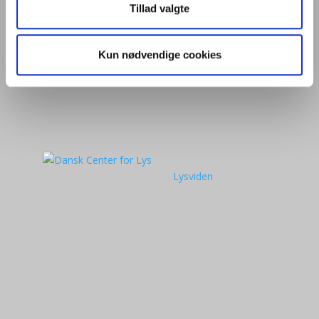
Tillad valgte
Kun nødvendige cookies
Lysviden
Brancheinformation
og
branchevejledninger
Artikler om lys
Login i
medlemsområde ↳
Kurser
Aktiviteter