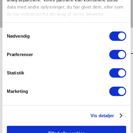
Kontakt os
data med andre oplysninger, du har givet dem, eller som
Tilmeld dig nyhedsbrev
de har indsamlet fra din brug af deres tjenester.
Vælg en side
Samtykkevalg
Nødvendig
branchevejledning_flugt_og
Præferencer
17. mar, 2021
Statistik
Seneste nyt
Marketing
International laboratoriesammenligning vedr. måling af
TLM/flimmer fra LED-produkter
Stort dansk aftryk på international
laboratoriesammenligning
Vis detaljer
Dynamisk belysning skal styrke trivsel og bundlinje
Digitalisering og intelligente bygninger i centrum på