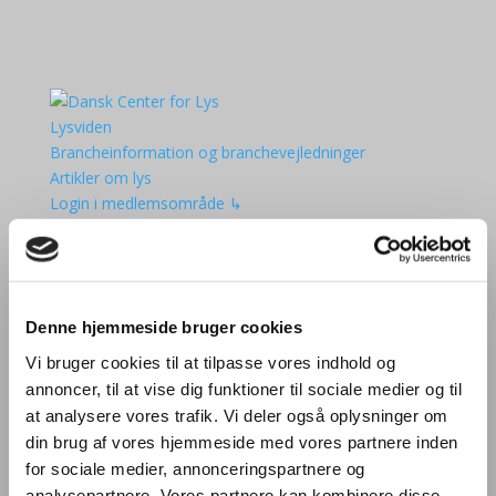
Lysviden
Brancheinformation og branchevejledninger
Artikler om lys
Login i medlemsområde ↳
Kurser
Aktiviteter
Lysets Dag 2025
Den Danske Lyspris
Denne hjemmeside bruger cookies
Møder
Kurser og seminarer
Vi bruger cookies til at tilpasse vores indhold og
Bliv European Lighting Expert
annoncer, til at vise dig funktioner til sociale medier og til
Kalender
at analysere vores trafik. Vi deler også oplysninger om
Om DCL
din brug af vores hjemmeside med vores partnere inden
Medlemmer af DCL
for sociale medier, annonceringspartnere og
Bliv medlem
analysepartnere. Vores partnere kan kombinere disse